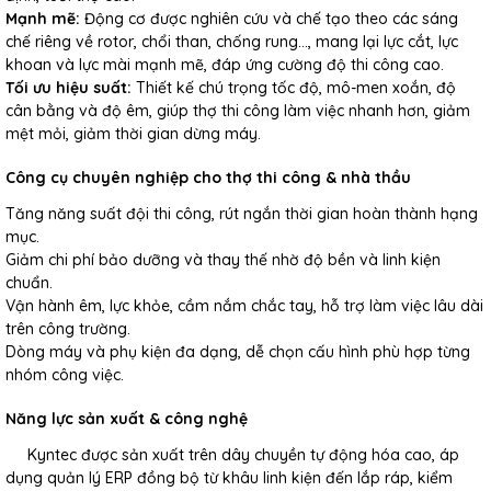
Mạnh mẽ:
Động cơ được nghiên cứu và chế tạo theo các sáng
chế riêng về rotor, chổi than, chống rung…, mang lại lực cắt, lực
khoan và lực mài mạnh mẽ, đáp ứng cường độ thi công cao.
Tối ưu hiệu suất:
Thiết kế chú trọng tốc độ, mô-men xoắn, độ
cân bằng và độ êm, giúp thợ thi công làm việc nhanh hơn, giảm
mệt mỏi, giảm thời gian dừng máy.
Công cụ chuyên nghiệp cho thợ thi công & nhà thầu
Tăng năng suất đội thi công, rút ngắn thời gian hoàn thành hạng
mục.
Giảm chi phí bảo dưỡng và thay thế nhờ độ bền và linh kiện
chuẩn.
Vận hành êm, lực khỏe, cầm nắm chắc tay, hỗ trợ làm việc lâu dài
trên công trường.
Dòng máy và phụ kiện đa dạng, dễ chọn cấu hình phù hợp từng
nhóm công việc.
Năng lực sản xuất & công nghệ
Kyntec được sản xuất trên dây chuyền tự động hóa cao, áp
dụng quản lý ERP đồng bộ từ khâu linh kiện đến lắp ráp, kiểm