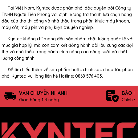
Tại Việt Nam, Kyntec được phân phối độc quyền bởi Công ty
TNHH Người Tiên Phong với định hướng trở thành lựa chọn hàng
đầu của thợ thi công và nhà thầu trong phân khúc máy khoan,
máy cắt, máy pin và phụ kiện chuyên nghiệp.
Kyntec không chỉ mang đến sản phẩm chất lượng quốc tế với
mức giá hợp lý, mà còn cam kết đồng hành dài lâu cùng các đội
thợ và nhà thầu trong hành trình nâng cao năng suất và chất
lượng công trình.
Để tìm hiểu thêm về sản phẩm hoặc chính sách hợp tác phân
phối Kyntec, vui lòng liên hệ Hotline: 0868 576 403.
VẬN CHUYỂN NHANH
BẢO H
Giao hàng 1-3 ngày
Chính s