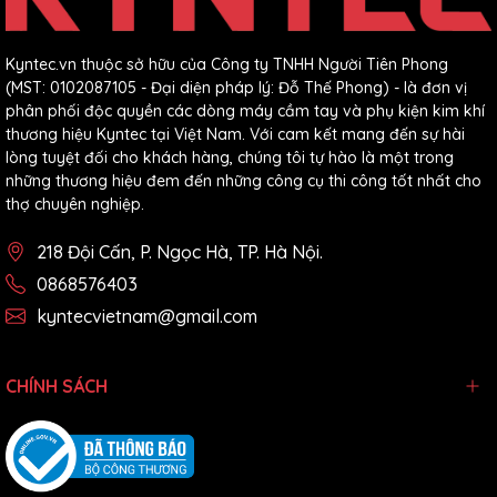
Kyntec.vn thuộc sở hữu của Công ty TNHH Người Tiên Phong
(MST: 0102087105 - Đại diện pháp lý: Đỗ Thế Phong) - là đơn vị
phân phối độc quyền các dòng máy cầm tay và phụ kiện kim khí
thương hiệu Kyntec tại Việt Nam. Với cam kết mang đến sự hài
lòng tuyệt đối cho khách hàng, chúng tôi tự hào là một trong
những thương hiệu đem đến những công cụ thi công tốt nhất cho
thợ chuyên nghiệp.
218 Đội Cấn, P. Ngọc Hà, TP. Hà Nội.
0868576403
kyntecvietnam@gmail.com
CHÍNH SÁCH