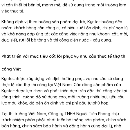
vị cần thiết bị bền bỉ, mạnh mẽ, dễ sử dụng trong môi trường làm
việc thực tế.
Không định vị theo hướng sản phẩm đại trà, Kyntec hướng đến
nhóm khách hàng cần công cụ có hiệu suất ổn định, chi phí hợp lý
và khả năng đáp ứng tốt các công việc nặng như khoan, cắt, mài,
đục, siết, rút lõi bê tông và thi công điện nước – xây dựng.
Phát triển với mục tiêu cốt lõi phục vụ nhu cầu thực tế thợ thi
công Việt
Kyntec được xây dựng với định hướng phục vụ nhu cầu sử dụng
thực tế của thợ thi công tại Việt Nam. Các dòng sản phẩm của
Kyntec được lựa chọn và phát triển dựa trên đặc thù công việc tại
công trình: cường độ sử dụng cao, môi trường nhiều bụi, yêu cầu
lực máy khỏe, độ bền ổn định và chi phí đầu tư phù hợp.
Tại thị trường Việt Nam, Công ty TNHH Người Tiên Phong chịu
trách nhiệm phân phối, phát triển hệ thống sản phẩm, chính sách
bán hàng, chính sách bảo hành và đồng hành cùng đại lý, nhà