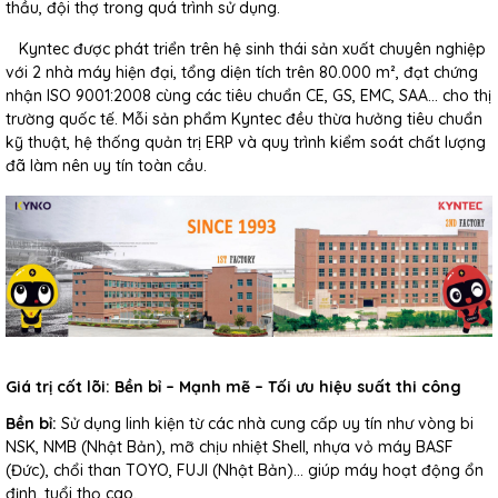
thầu, đội thợ trong quá trình sử dụng.
Kyntec được phát triển trên hệ sinh thái sản xuất chuyên nghiệp
với 2 nhà máy hiện đại, tổng diện tích trên 80.000 m², đạt chứng
nhận ISO 9001:2008 cùng các tiêu chuẩn CE, GS, EMC, SAA… cho thị
trường quốc tế. Mỗi sản phẩm Kyntec đều thừa hưởng tiêu chuẩn
kỹ thuật, hệ thống quản trị ERP và quy trình kiểm soát chất lượng
đã làm nên uy tín toàn cầu.
Giá trị cốt lõi: Bền bỉ – Mạnh mẽ – Tối ưu hiệu suất thi công
Bền bỉ:
Sử dụng linh kiện từ các nhà cung cấp uy tín như vòng bi
NSK, NMB (Nhật Bản), mỡ chịu nhiệt Shell, nhựa vỏ máy BASF
(Đức), chổi than TOYO, FUJI (Nhật Bản)… giúp máy hoạt động ổn
định, tuổi thọ cao.