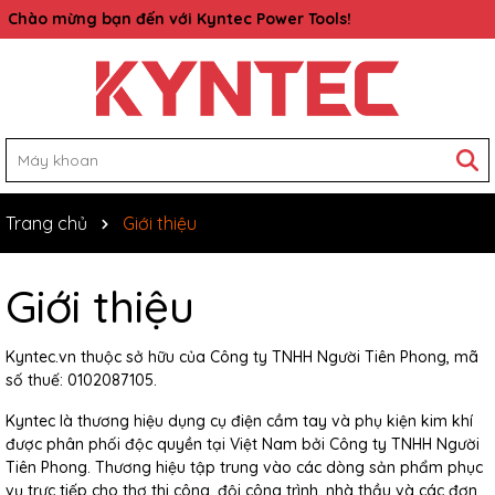
Chào mừng bạn đến với Kyntec Power Tools!
Rất nhiều ưu đãi và chương trình đang chờ đợi bạn
Trang chủ
Giới thiệu
Giới thiệu
Kyntec.vn thuộc sở hữu của
Công ty TNHH Người Tiên Phong, mã
số thuế: 0102087105.
Kyntec là thương hiệu dụng cụ điện cầm tay và phụ kiện kim khí
được phân phối độc quyền tại Việt Nam bởi Công ty TNHH Người
Tiên Phong. Thương hiệu tập trung vào các dòng sản phẩm phục
vụ trực tiếp cho thợ thi công, đội công trình, nhà thầu và các đơn