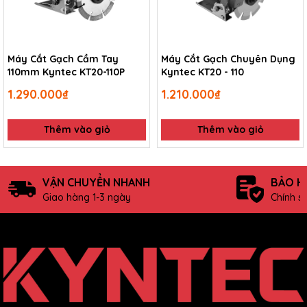
Máy Cắt Gạch Cầm Tay
Máy Cắt Gạch Chuyên Dụng
110mm Kyntec KT20-110P
Kyntec KT20 - 110
1.290.000₫
1.210.000₫
Thêm vào giỏ
Thêm vào giỏ
VẬN CHUYỂN NHANH
BẢO H
Giao hàng 1-3 ngày
Chính s