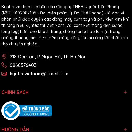
Kyntec.vn thuộc sở hữu của Công ty TNHH Người Tiên Phong
(MST: 0102087105 - Đại diện pháp lý: Đỗ Thế Phong) - là đơn vị
phân phối độc quyền các dòng máy cầm tay và phụ kiện kim khí
thương hiệu Kyntec tại Việt Nam. Với cam kết mang đến sự hài
lòng tuyệt đối cho khách hàng, chúng tôi tự hào là một trong
những thương hiệu đem đến những công cụ thi công tốt nhất cho
thợ chuyên nghiệp.
218 Đội Cấn, P. Ngọc Hà, TP. Hà Nội.
0868576403
kyntecvietnam@gmail.com
CHÍNH SÁCH
HƯỚNG DẪN