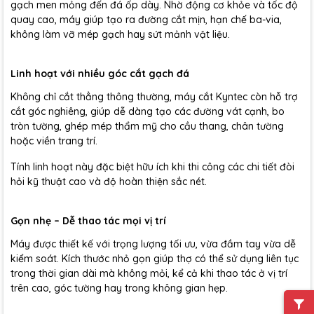
gạch men mỏng đến đá ốp dày. Nhờ động cơ khỏe và tốc độ
quay cao, máy giúp tạo ra đường cắt mịn, hạn chế ba-via,
không làm vỡ mép gạch hay sứt mảnh vật liệu.
Linh hoạt với nhiều góc cắt gạch đá
Không chỉ cắt thẳng thông thường, máy cắt Kyntec còn hỗ trợ
cắt góc nghiêng, giúp dễ dàng tạo các đường vát cạnh, bo
tròn tường, ghép mép thẩm mỹ cho cầu thang, chân tường
hoặc viền trang trí.
Tính linh hoạt này đặc biệt hữu ích khi thi công các chi tiết đòi
hỏi kỹ thuật cao và độ hoàn thiện sắc nét.
Gọn nhẹ – Dễ thao tác mọi vị trí
Máy được thiết kế với trọng lượng tối ưu, vừa đầm tay vừa dễ
kiểm soát. Kích thước nhỏ gọn giúp thợ có thể sử dụng liên tục
trong thời gian dài mà không mỏi, kể cả khi thao tác ở vị trí
trên cao, góc tường hay trong không gian hẹp.