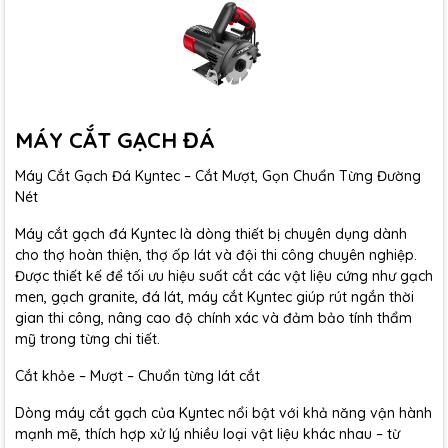
MÁY CẮT GẠCH ĐÁ
Máy Cắt Gạch Đá Kyntec – Cắt Mượt, Gọn Chuẩn Từng Đường
Nét
Máy cắt gạch đá Kyntec là dòng thiết bị chuyên dụng dành
cho thợ hoàn thiện, thợ ốp lát và đội thi công chuyên nghiệp.
Được thiết kế để tối ưu hiệu suất cắt các vật liệu cứng như gạch
men, gạch granite, đá lát, máy cắt Kyntec giúp rút ngắn thời
gian thi công, nâng cao độ chính xác và đảm bảo tính thẩm
mỹ trong từng chi tiết.
Cắt khỏe – Mượt – Chuẩn từng lát cắt
Dòng máy cắt gạch của Kyntec nổi bật với khả năng vận hành
mạnh mẽ, thích hợp xử lý nhiều loại vật liệu khác nhau – từ