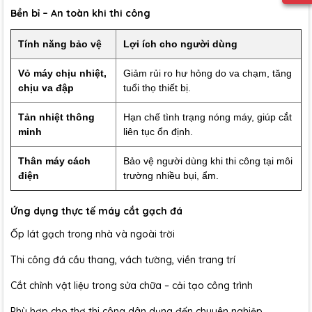
Bền bỉ – An toàn khi thi công
Tính năng bảo vệ
Lợi ích cho người dùng
Vỏ máy chịu nhiệt,
Giảm rủi ro hư hỏng do va chạm, tăng
chịu va đập
tuổi thọ thiết bị.
Tản nhiệt thông
Hạn chế tình trạng nóng máy, giúp cắt
minh
liên tục ổn định.
Thân máy cách
Bảo vệ người dùng khi thi công tại môi
điện
trường nhiều bụi, ẩm.
Ứng dụng thực tế máy cắt gạch đá
Ốp lát gạch trong nhà và ngoài trời
Thi công đá cầu thang, vách tường, viền trang trí
Cắt chỉnh vật liệu trong sửa chữa – cải tạo công trình
Phù hợp cho thợ thi công dân dụng đến chuyên nghiệp