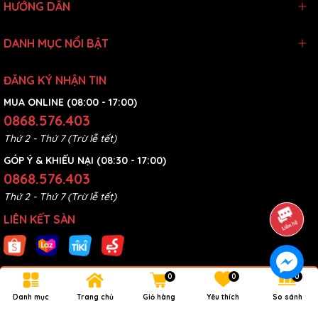
HƯỚNG DẪN
DANH MỤC NỔI BẬT
ĐĂNG KÝ NHẬN TIN
MUA ONLINE (08:00 - 17:00)
0868.576.403
Thứ 2 - Thứ 7 (Trừ lễ tết)
GÓP Ý & KHIẾU NẠI (08:30 - 17:00)
0868.576.403
Thứ 2 - Thứ 7 (Trừ lễ tết)
LIÊN KẾT SÀN
0
0
0
KẾT NỐI VỚI CHÚNG TÔI:
Danh mục
Trang chủ
Giỏ hàng
Yêu thích
So sánh