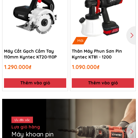
Mới
Máy Cắt Gạch Cầm Tay
Thân Máy Phun Sơn Pin
110mm Kyntec KT20-110P
Kyntec KT81 - 1200
1.290.000₫
1.090.000₫
Thêm vào giỏ
Thêm vào giỏ
Ưu đãi sốc
Lựa giỏ hàng
Máy khoan pin