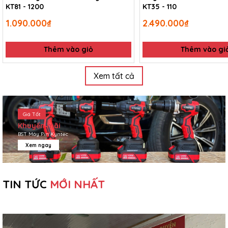
KT81 - 1200
KT35 - 110
1.090.000₫
2.490.000₫
Thêm vào giỏ
Thêm vào gi
Xem tất cả
Giá Tốt
Khuyến mãi
BST Máy Pin Kyntec
Xem ngay
TIN TỨC
MỚI NHẤT