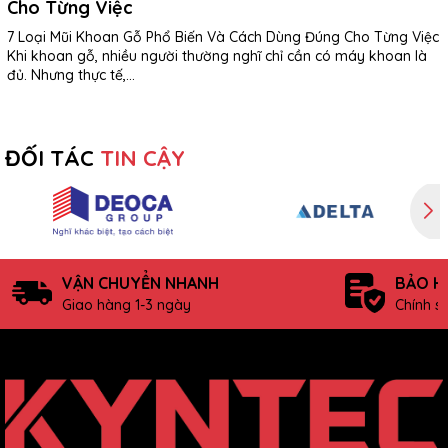
Cho Từng Việc
7 Loại Mũi Khoan Gỗ Phổ Biến Và Cách Dùng Đúng Cho Từng Việc
Khi khoan gỗ, nhiều người thường nghĩ chỉ cần có máy khoan là
đủ. Nhưng thực tế,...
ĐỐI TÁC
TIN CẬY
VẬN CHUYỂN NHANH
BẢO H
Giao hàng 1-3 ngày
Chính s