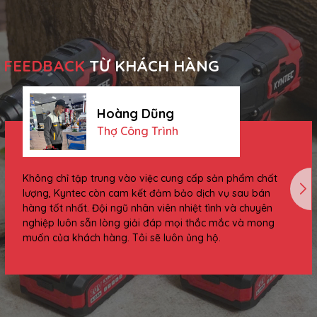
thể bắt vít, khoan gỗ, khoan sắt mỏng,
khoan...
FEEDBACK
TỪ KHÁCH HÀNG
Hoàng Dũng
Thợ Công Trình
Không chỉ tập trung vào việc cung cấp sản phẩm chất
lượng, Kyntec còn cam kết đảm bảo dịch vụ sau bán
hàng tốt nhất. Đội ngũ nhân viên nhiệt tình và chuyên
nghiệp luôn sẵn lòng giải đáp mọi thắc mắc và mong
muốn của khách hàng. Tôi sẽ luôn ủng hộ.