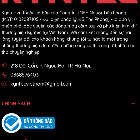
Kyntec.vn thuộc sở hữu của Công ty TNHH Người Tiên Phong
(MST: 0102087105 - Đại diện pháp lý: Đỗ Thế Phong) - là đơn vị
phân phối độc quyền các dòng máy cầm tay và phụ kiện kim khí
thương hiệu Kyntec tại Việt Nam. Với cam kết mang đến sự hài
lòng tuyệt đối cho khách hàng, chúng tôi tự hào là một trong
những thương hiệu đem đến những công cụ thi công tốt nhất cho
thợ chuyên nghiệp.
218 Đội Cấn, P. Ngọc Hà, TP. Hà Nội.
0868576403
kyntecvietnam@gmail.com
CHÍNH SÁCH