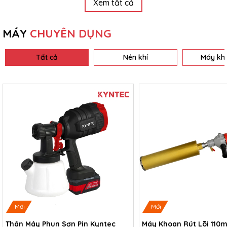
Xem tất cả
MÁY
CHUYÊN DỤNG
Tất cả
Nén khí
Máy khò
Mới
Mới
Thân Máy Phun Sơn Pin Kyntec
Máy Khoan Rút Lõi 110