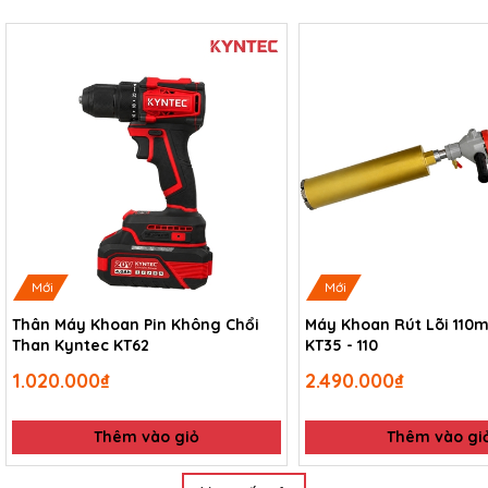
Mới
Mới
Thân Máy Khoan Pin Không Chổi
Máy Khoan Rút Lõi 110
Than Kyntec KT62
KT35 - 110
1.020.000₫
2.490.000₫
Thêm vào giỏ
Thêm vào gi