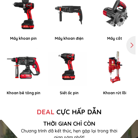
Máy khoan pin
Máy khoan điện
Máy cắt
Khoan bê tông pin
Siết ốc pin
Khoan rút lõi
DEAL
CỰC HẤP DẪN
THỜI GIAN CHỈ CÒN
Chương trình đã kết thúc, hẹn gặp lại trong thời
gian sớm nhất!