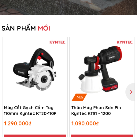
SẢN PHẨM
MỚI
Mới
Máy Cắt Gạch Cầm Tay
Thân Máy Phun Sơn Pin
110mm Kyntec KT20-110P
Kyntec KT81 - 1200
1.290.000₫
1.090.000₫