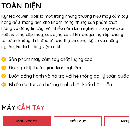
TOÀN DIỆN
Kyntec Power Tools là một trong những thương hiệu máy cầm tay
hàng đầu, mang đến cho khách hàng những sản phẩm chất
lượng và đáng tin cậy. Với nhiều năm kinh nghiệm trong việc sản
xuất & cung cấp máy, các dụng cụ cơ khí chuyên nghiệp, chúng
tôi tự tin khẳng định đưa tới cho thợ thi công, kỹ sư và những
người yêu thích công việc cơ khí:
Sản phẩm máy cầm tay chất lượng cao
Đội ngũ kỹ thuật giàu kinh nghiệm
Luôn đồng hành và hỗ trợ với hệ thống đại lý toàn quốc
Nhiều ưu đãi và chương trình chiết khấu hấp dẫn
MÁY
CẦM TAY
Máy khoan
Máy đục
Máy 