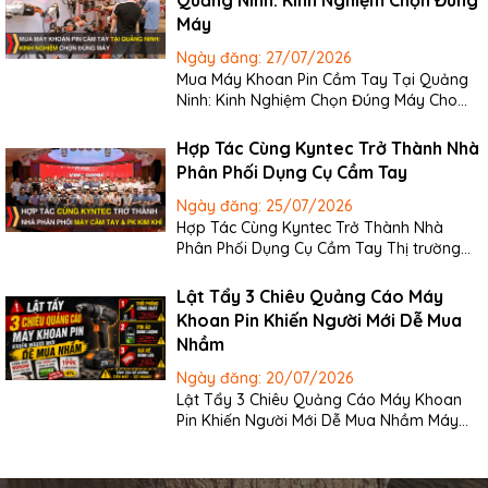
Máy
Ngày đăng:
27/07/2026
Mua Máy Khoan Pin Cầm Tay Tại Quảng
Ninh: Kinh Nghiệm Chọn Đúng Máy Cho
Gia Đình Và Thợ Nhu cầu mua máy khoan
pin cầm tay tại Quảng Ninh ngày càng
Hợp Tác Cùng Kyntec Trở Thành Nhà
tăng nhờ sự phát triển mạnh của xây
Phân Phối Dụng Cụ Cầm Tay
dựng dân dụng, sửa chữa nhà cửa, cơ khí,
điện nước,...
Ngày đăng:
25/07/2026
Hợp Tác Cùng Kyntec Trở Thành Nhà
Phân Phối Dụng Cụ Cầm Tay Thị trường
dụng cụ cầm tay tại Việt Nam đang phát
triển mạnh nhờ nhu cầu thi công, sửa
Lật Tẩy 3 Chiêu Quảng Cáo Máy
chữa, cơ khí, xây dựng, điện nước, nội thất
Khoan Pin Khiến Người Mới Dễ Mua
và bảo trì ngày càng tăng. Từ thợ chuyên
Nhầm
nghiệp,...
Ngày đăng:
20/07/2026
Lật Tẩy 3 Chiêu Quảng Cáo Máy Khoan
Pin Khiến Người Mới Dễ Mua Nhầm Máy
khoan pin là dụng cụ rất phổ biến trong
gia đình, xưởng nhỏ và công trình. Chỉ cần
một chiếc máy phù hợp, người dùng có