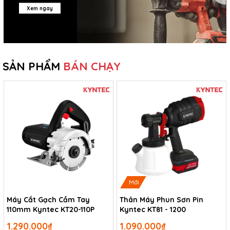
Xem ngay
SẢN PHẨM
BÁN CHẠY
Mới
Máy Cắt Gạch Cầm Tay
Thân Máy Phun Sơn Pin
110mm Kyntec KT20-110P
Kyntec KT81 - 1200
1.290.000₫
1.090.000₫