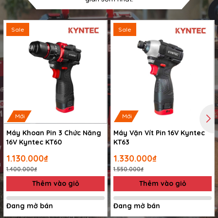
Sale
Sale
Mới
Mới
Máy Khoan Pin 3 Chức Năng
Máy Vặn Vít Pin 16V Kyntec
16V Kyntec KT60
KT63
1.130.000₫
1.330.000₫
1.400.000₫
1.550.000₫
Thêm vào giỏ
Thêm vào giỏ
Đang mở bán
Đang mở bán