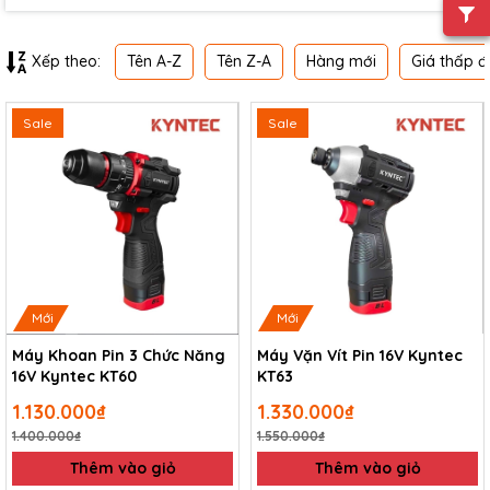
Tên A-Z
Tên Z-A
Hàng mới
Giá thấp đ
Xếp theo:
Sale
Sale
Mới
Mới
Máy Khoan Pin 3 Chức Năng
Máy Vặn Vít Pin 16V Kyntec
16V Kyntec KT60
KT63
1.130.000₫
1.330.000₫
1.400.000₫
1.550.000₫
Thêm vào giỏ
Thêm vào giỏ