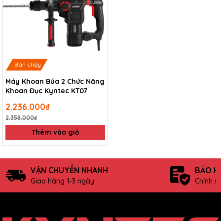
Bán chạy
Máy Khoan Búa 2 Chức Năng
Khoan Đục Kyntec KT07
2.236.000₫
2.358.000₫
Thêm vào giỏ
VẬN CHUYỂN NHANH
BẢO H
Giao hàng 1-3 ngày
Chính s