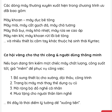
Các dòng máy thường xuyên xuất hiện trong chương trình ưu
đãi bao gồm:
Máy khoan – máy đục bê tông
Máy mài, máy cắt gạch đá, máy chà tường
Máy thổi bụi, máy khò nhiệt, máy rửa xe cao áp
Máy nén khí, máy khoan rút lõi bê tông
… và nhiều thiết bị cầm tay khác thuộc hệ sinh thái Kyntec.
Cơ hội vàng cho thợ thi công & người dùng thông minh
Nếu bạn đang tìm kiếm một chiếc máy chất lượng, công suất
tốt, giá “mềm” để phục vụ công việc:
Bổ sung thiết bị cho xưởng, đội thầu, công trình
Trang bị máy mới thay thế dụng cụ cũ
Mở rộng bộ đồ nghề cá nhân
Mua tặng cho người thân làm nghề
… thì đây là thời điểm lý tưởng để “xuống tiền”.