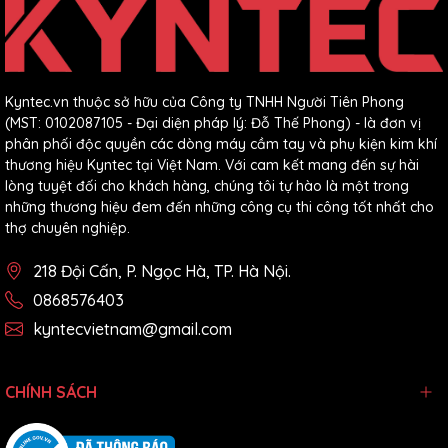
Kyntec.vn thuộc sở hữu của Công ty TNHH Người Tiên Phong
(MST: 0102087105 - Đại diện pháp lý: Đỗ Thế Phong) - là đơn vị
phân phối độc quyền các dòng máy cầm tay và phụ kiện kim khí
thương hiệu Kyntec tại Việt Nam. Với cam kết mang đến sự hài
lòng tuyệt đối cho khách hàng, chúng tôi tự hào là một trong
những thương hiệu đem đến những công cụ thi công tốt nhất cho
thợ chuyên nghiệp.
218 Đội Cấn, P. Ngọc Hà, TP. Hà Nội.
0868576403
kyntecvietnam@gmail.com
CHÍNH SÁCH