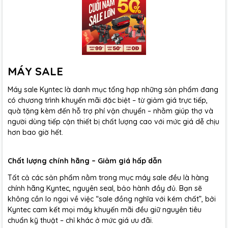
MÁY SALE
Máy sale Kyntec là danh mục tổng hợp những sản phẩm đang
có chương trình khuyến mãi đặc biệt – từ giảm giá trực tiếp,
quà tặng kèm đến hỗ trợ phí vận chuyển – nhằm giúp thợ và
người dùng tiếp cận thiết bị chất lượng cao với mức giá dễ chịu
hơn bao giờ hết.
Chất lượng chính hãng – Giảm giá hấp dẫn
Tất cả các sản phẩm nằm trong mục máy sale đều là hàng
chính hãng Kyntec, nguyên seal, bảo hành đầy đủ. Bạn sẽ
không cần lo ngại về việc “sale đồng nghĩa với kém chất”, bởi
Kyntec cam kết mọi máy khuyến mãi đều giữ nguyên tiêu
chuẩn kỹ thuật – chỉ khác ở mức giá ưu đãi.