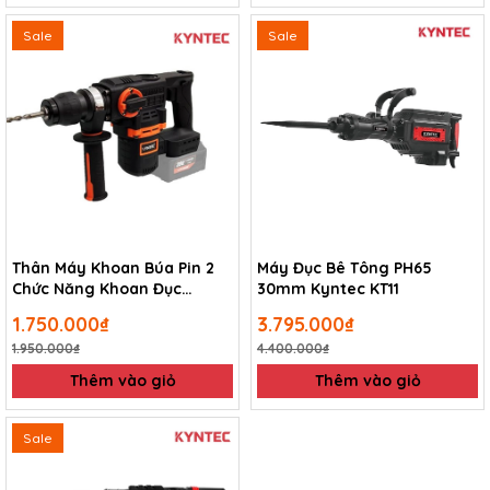
Sale
Sale
Thân Máy Khoan Búa Pin 2
Máy Đục Bê Tông PH65
Chức Năng Khoan Đục
30mm Kyntec KT11
Kyntec KT50-3S
1.750.000₫
3.795.000₫
1.950.000₫
4.400.000₫
Thêm vào giỏ
Thêm vào giỏ
Sale