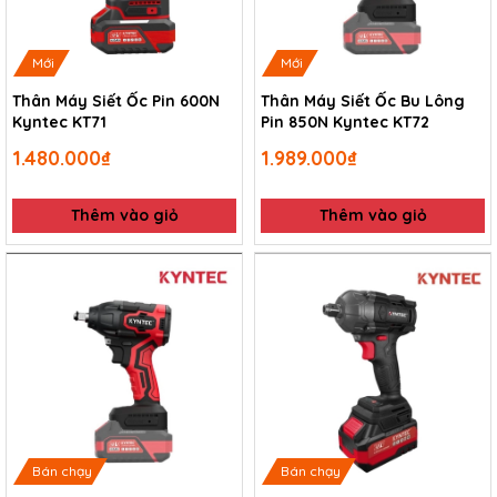
Mới
Mới
Thân Máy Siết Ốc Pin 600N
Thân Máy Siết Ốc Bu Lông
Kyntec KT71
Pin 850N Kyntec KT72
1.480.000₫
1.989.000₫
Thêm vào giỏ
Thêm vào giỏ
Bán chạy
Bán chạy