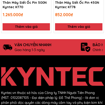
Thân Máy Siết Ốc Pin 500N
Thân Máy Siết Ốc Pin 450N
Kyntec KT70
Kyntec KT78
1.265.000₫
852.000₫
Thêm vào giỏ
Thêm vào giỏ
VẬN CHUYỂN NHANH
BẢO H
Giao hàng 1-3 ngày
Chính s
Kyntec.vn thuộc sở hữu của Công ty TNHH Người Tiên Phong
(MST: 0102087105 - Đại diện pháp lý: Đỗ Thế Phong) - là đơn vị
phân phối độc quyền các dòng máy cầm tay và phụ kiện kim khí