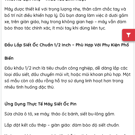
Máy được thiết kế với trọng lượng nhẹ, thân cầm chắc tay và
bố trí nút điều khiển hợp lý. Dù bạn đang làm việc ở dưới gầm
xe, trên giàn giáo, hay trong không gian hẹp – máy vẫn đảm
bảo thao tác chính xác, ít mỏi tay khi dùng liên tục.
Đầu Lắp Siết Ốc Chuẩn 1/2 Inch – Phù Hợp Với Phụ Kiện Phổ
Biến
Đầu khẩu 1/2 inch là tiêu chuẩn công nghiệp, dễ dàng lắp các
loại đầu siết, đầu chuyển mũi vít, hoặc mũi khoan phù hợp. Một
số mẫu còn có đầu rỗng hỗ trợ sử dụng linh hoạt hơn trong
nhiều tình huống đặc thù.
Ứng Dụng Thực Tế Máy Siết Ốc Pin
Sửa chữa ô tô, xe máy: tháo ốc bánh, siết bu-lông gầm.
Lắp đặt kết cấu thép – giàn giáo: đảm bảo độ siết chuẩn.