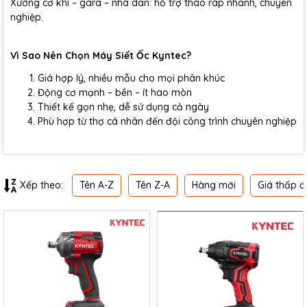
Xưởng cơ khí – gara – nhà dân: hỗ trợ tháo ráp nhanh, chuyên
nghiệp.
Vì Sao Nên Chọn Máy Siết Ốc Kyntec?
Giá hợp lý, nhiều mẫu cho mọi phân khúc
Động cơ mạnh – bền – ít hao mòn
Thiết kế gọn nhẹ, dễ sử dụng cả ngày
Phù hợp từ thợ cá nhân đến đội công trình chuyên nghiệp
Tên A-Z
Tên Z-A
Hàng mới
Giá thấp đ
Xếp theo: