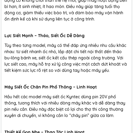
động cơ không chổi than thế hệ mới, giúp máy hoạt động bền
bỉ hơn, ít sinh nhiệt, ít hao mòn. Điều này giúp tăng tuổi thọ
động cơ, giảm thiểu việc bảo trì, và đảm bảo máy vận hành
ổn định kể cả khi sử dụng liên tục ở công trình.
Lực Siết Mạnh – Tháo, Siết Ốc Dễ Dàng
Tùy theo từng model, máy có thể đáp ứng nhiều nhu cầu khác
nhau: từ siết nhanh ốc nhỏ, lắp đặt chi tiết nội thất đến tháo
bu-lông bánh xe, siết ốc kết cấu thép ngoài công trường. Với
lực siết cao, máy hỗ trợ xử lý công việc một cách dứt khoát và
tiết kiệm sức lực rõ rệt so với dùng tay hoặc máy yếu.
Máy Siết Ốc Chân Pin Phổ Thông – Linh Hoạt
Hầu hết các model máy siết ốc Kyntec dùng pin 20V phổ
thông, tương thích với nhiều dòng máy khác và dễ dàng thay
pin nếu cần. Điều này đặc biệt có lợi cho thợ thi công thường
xuyên di chuyển, vì không cần lo “cháy pin” giữa ca làm.
Thiết Kế Gọn Nhẹ – Thao Tác Linh Hoạt