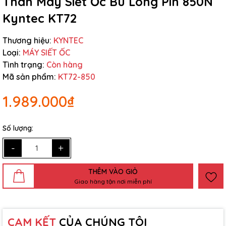
Thân Máy Siết Ốc Bu Lông Pin 850N
Kyntec KT72
Thương hiệu:
KYNTEC
Loại:
MÁY SIẾT ỐC
Tình trạng:
Còn hàng
Mã sản phẩm:
KT72-850
1.989.000₫
Số lượng:
-
+
THÊM VÀO GIỎ
Giao hàng tận nơi miễn phí
CAM KẾT
CỦA CHÚNG TÔI