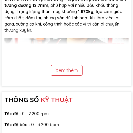
tương đương 12.7mm
, phù hợp với nhiều đầu khẩu thông
dụng. Trọng lượng thân máy khoảng
1.870kg
, tạo cảm giác
cầm chắc, đầm tay nhưng vẫn đủ linh hoạt khi làm việc tại
gara, xưởng cơ khí, công trình hoặc các vị trí cần di chuyển
thường xuyên.
Xem thêm
THÔNG SỐ
KỸ THUẬT
T
ốc độ :
0 - 2.200 rpm
Tốc độ búa :
0 - 3.200 bpm