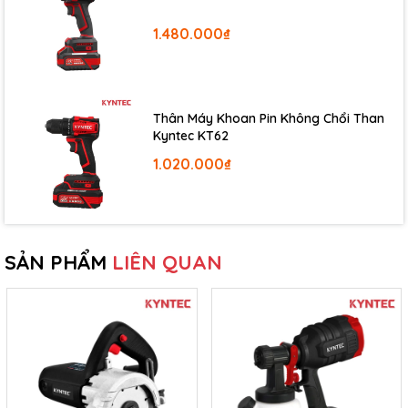
1.480.000₫
3. Động cơ không chổi than – Vận hành ổn định, giảm hao mòn
Kyntec KT72-850 được trang bị
động cơ không chổi than
.
Thân Máy Khoan Pin Không Chổi Than
Đây là trang bị quan trọng đối với một dòng máy dùng cho
Kyntec KT62
công việc có cường độ cao. So với động cơ chổi than truyền
1.020.000₫
thống, động cơ không chổi than giúp giảm ma sát trong quá
trình vận hành, hạn chế hao mòn ở bộ phận tiếp xúc và hỗ trợ
máy làm việc ổn định hơn.
Trong thực tế sử dụng, động cơ không chổi than mang lại cảm
giác máy phản hồi nhanh hơn, vận hành gọn hơn và phù hợp
SẢN PHẨM
LIÊN QUAN
hơn với người dùng thường xuyên phải làm việc trong ngày.
Với một chiếc máy có lực siết lớn như KT72-850, động cơ
không chổi than là nền tảng quan trọng để duy trì hiệu suất khi
xử lý các tác vụ nặng.
4. 3 cấp tốc độ – Mạnh nhưng vẫn dễ kiểm soát