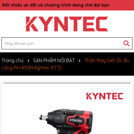
Rất nhiều ưu đãi và chương trình đang chờ đợi bạn
Trang chủ
SẢN PHẨM NỔI BẬT
Thân Máy Siết Ốc Bu
Lông Pin 850N Kyntec KT72