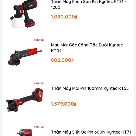
máy được định vị cho các công việc nặng hơn mức thao tác
Thân Máy Phun Sơn Pin Kyntec KT81 -
1200
gia đình thông thường.
1.090.000₫
Mức lực này giúp máy hỗ trợ tốt trong các công việc như tháo
lắp bu lông, xử lý ốc cứng, làm việc trong gara, bảo trì thiết bị,
lắp ráp kết cấu hoặc các hạng mục cơ khí cần thao tác nhanh.
Khi máy có lực tốt, người dùng không phải dùng quá nhiều sức
tay, từ đó giảm áp lực trong quá trình làm việc liên tục.
Máy Mài Góc Công Tắc Đuôi Kyntec
KT04
806.000₫
Thân Máy Mài Pin 100mm Kyntec KT55
1.579.000₫
Thân Máy Siết Ốc Pin 600N Kyntec KT71