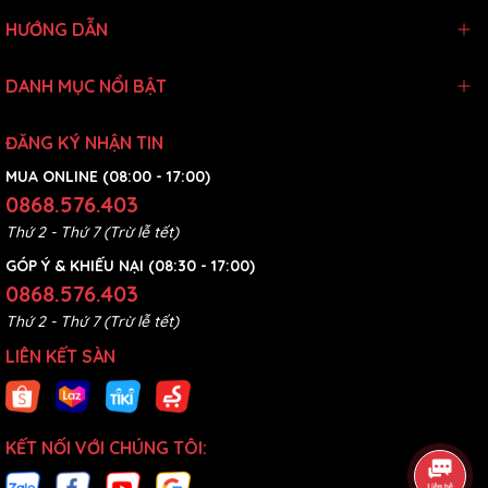
trong quá trình làm việc.
HƯỚNG DẪN
DANH MỤC NỔI BẬT
ĐĂNG KÝ NHẬN TIN
MUA ONLINE (08:00 - 17:00)
0868.576.403
Thứ 2 - Thứ 7 (Trừ lễ tết)
GÓP Ý & KHIẾU NẠI (08:30 - 17:00)
0868.576.403
Thứ 2 - Thứ 7 (Trừ lễ tết)
LIÊN KẾT SÀN
KẾT NỐI VỚI CHÚNG TÔI: