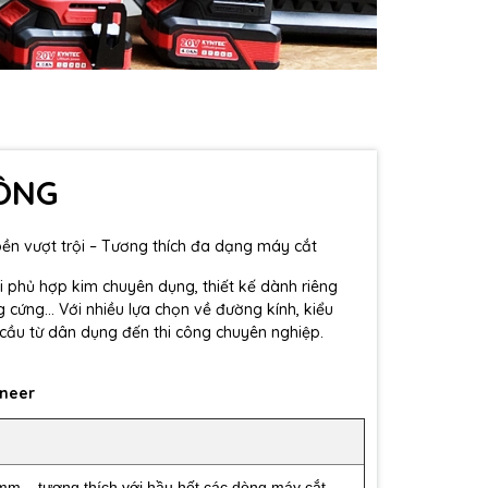
TÔNG
ền vượt trội – Tương thích đa dạng máy cắt
oại phủ hợp kim chuyên dụng, thiết kế dành riêng
cứng... Với nhiều lựa chọn về đường kính, kiểu
cầu từ dân dụng đến thi công chuyên nghiệp.
oneer
m – tương thích với hầu hết các dòng máy cắt