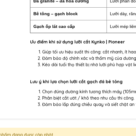
Đá granite – đá hoa cương
Lưỡi phân đo
Bê tông – gạch block
Lưỡi dày, răn
Gạch ốp lát cao cấp
Lưỡi mép liên
Ưu điểm khi sử dụng lưỡi cắt Kynko | Pioneer
Giúp tối ưu hiệu suất thi công: cắt nhanh, ít 
Đảm bảo độ chính xác và thẩm mỹ của đường
Kéo dài tuổi thọ thiết bị nhờ lưỡi phù hợp vật l
Lưu ý khi lựa chọn lưỡi cắt gạch đá bê tông
Chọn đúng đường kính tương thích máy (10
Phân biệt cắt ướt / khô theo nhu cầu thi công.
Đảm bảo lắp đúng chiều quay và siết chặt an 
phẩm đang được cập nhật.