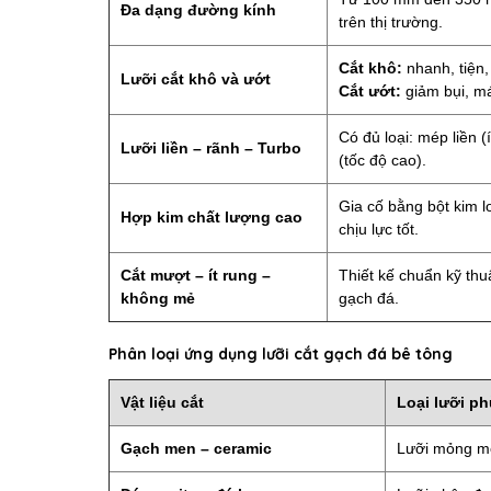
Đa dạng đường kính
trên thị trường.
Cắt khô:
nhanh, tiện
Lưỡi cắt khô và ướt
Cắt ướt:
giảm bụi, má
Có đủ loại: mép liền 
Lưỡi liền – rãnh – Turbo
(tốc độ cao).
Gia cố bằng bột kim 
Hợp kim chất lượng cao
chịu lực tốt.
Cắt mượt – ít rung –
Thiết kế chuẩn kỹ thu
không mẻ
gạch đá.
Phân loại ứng dụng lưỡi cắt gạch đá bê tông
Vật liệu cắt
Loại lưỡi p
Gạch men – ceramic
Lưỡi mỏng mé