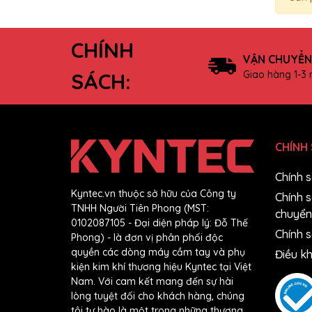
CHÍNH
VẬN CHUYỂN
Giao hàng 1-3
SÁCH:
CHÍNH
Chính 
Kyntec.vn thuộc sở hữu của Công ty
Chính 
TNHH Người Tiên Phong (MST:
chuyển
0102087105 - Đại diện pháp lý: Đỗ Thế
Chính s
Phong) - là đơn vị phân phối độc
quyền các dòng máy cầm tay và phụ
Điều k
kiện kim khí thương hiệu Kyntec tại Việt
Nam. Với cam kết mang đến sự hài
lòng tuyệt đối cho khách hàng, chúng
tôi tự hào là một trong những thương