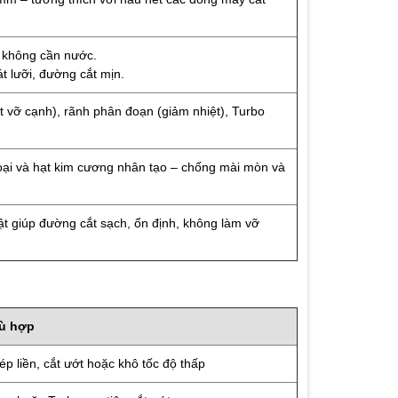
, không cần nước.
t lưỡi, đường cắt mịn.
(ít vỡ cạnh), rãnh phân đoạn (giảm nhiệt), Turbo
loại và hạt kim cương nhân tạo – chống mài mòn và
ật giúp đường cắt sạch, ổn định, không làm vỡ
hù hợp
p liền, cắt ướt hoặc khô tốc độ thấp