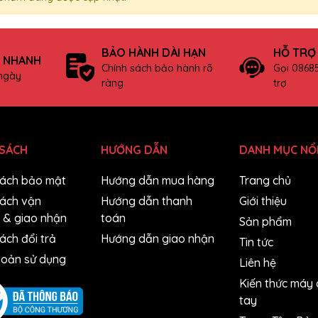
BẢO HÀNH DÀI HẠN
HỖ TRỢ
 NHANH
Chính sách bảo hành rõ
Gọi 0868
 ngày
ràng
trợ
 SÁCH
HƯỚNG DẪN
DANH MỤC NỔI
sách bảo mật
Hướng dẫn mua hàng
Trang chủ
sách vận
Hướng dẫn thanh
Giới thiệu
 & giao nhận
toán
Sản phẩm
ách đổi trả
Hướng dẫn giao nhận
Tin tức
hoản sử dụng
Liên hệ
Kiến thức máy
tay