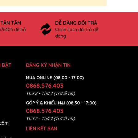
 TẬN TÂM
DỄ DÀNG ĐỔI TRẢ
576403 để hỗ
Chính sách đổi trả dễ
dàng
 BẬT
ĐĂNG KÝ NHẬN TIN
MUA ONLINE (08:00 - 17:00)
0868.576.403
Thứ 2 - Thứ 7 (Trừ lễ tết)
GÓP Ý & KHIẾU NẠI (08:30 - 17:00)
0868.576.403
Thứ 2 - Thứ 7 (Trừ lễ tết)
 cầm
LIÊN KẾT SÀN