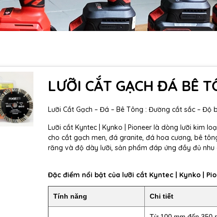
LƯỠI CẮT GẠCH ĐÁ BÊ 
Lưỡi Cắt Gạch – Đá – Bê Tông :
Đường cắt sắc – Độ b
Lưỡi cắt Kyntec | Kynko | Pioneer là dòng lưỡi kim l
cho cắt gạch men, đá granite, đá hoa cương, bê tông 
răng và độ dày lưỡi, sản phẩm đáp ứng đầy đủ nhu 
Đặc điểm nổi bật của lưỡi cắt Kyntec | Kynko | Pi
Tính năng
Chi tiết
Từ 100 mm đến 350 m