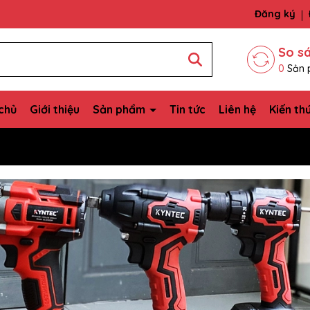
bạn
Đăng ký
So s
0
Sản 
chủ
Giới thiệu
Sản phẩm
Tin tức
Liên hệ
Kiến th