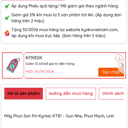
Áp dụng Phiếu quà tặng/ Mã giảm giá theo ngành hàng.
Giảm giá 5% khi mua từ 5 sản phẩm trở lên. (Áp dụng đơn
hàng trên 2 triệu).
Tặng 50.000₫ mua hàng tại website kynkovietnam.com,
áp dụng khi mua trực tiếp. (Đơn hàng trên 5 triệu).
KYN10K
Giảm 10.000đ giá trị đơn hàng
HSD: 05/14/2026
Sao chép
Mô tả sản phẩm
Hướng dẫn mua hàng
Chính sách b
Máy Phun Sơn Pin Kyntec KT81 – Gọn Nhẹ, Phun Mạnh, Linh