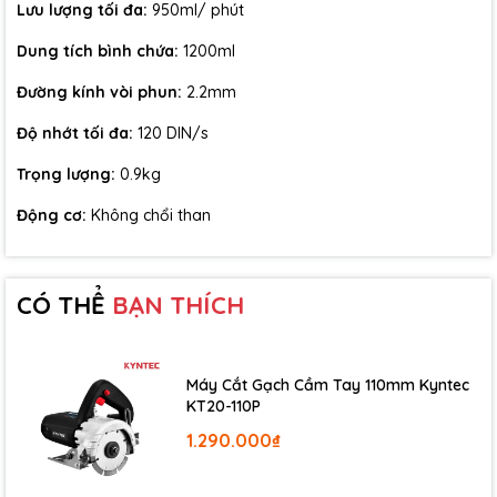
Lưu lượng tối đa:
950ml/ phút
Dung tích bình chứa:
1200ml
Đường kính vòi phun:
2.2mm
Độ nhớt tối đa:
120 DIN/s
Trọng lượng:
0.9kg
Động cơ:
Không chổi than
CÓ THỂ
BẠN THÍCH
Máy Cắt Gạch Cầm Tay 110mm Kyntec
KT20-110P
3. Lưu Lượng Phun Tối Đa 950ml/Phút – Tăng Tốc Độ Thi Công
1.290.000₫
Máy có lưu lượng phun tối đa
950ml/phút
, giúp rút ngắn thời
gian thi công so với cách sơn thủ công bằng cọ hoặc con lăn.