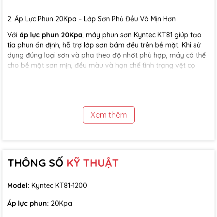
2. Áp Lực Phun 20Kpa – Lớp Sơn Phủ Đều Và Mịn Hơn
Với
áp lực phun 20Kpa
, máy phun sơn Kyntec KT81 giúp tạo
tia phun ổn định, hỗ trợ lớp sơn bám đều trên bề mặt. Khi sử
dụng đúng loại sơn và pha theo độ nhớt phù hợp, máy có thể
cho bề mặt sơn mịn, đều màu và hạn chế tình trạng vệt cọ
hoặc lớp phủ không đồng nhất.
Đây là giải pháp phù hợp cho các hạng mục cần tính thẩm mỹ
cao như đồ gỗ, cửa, khung sắt, hàng rào, vách tường hoặc các
bề mặt cần hoàn thiện nhanh.
Xem thêm
THÔNG SỐ
KỸ THUẬT
Model:
Kyntec KT81-1200
Áp lực phun:
20Kpa