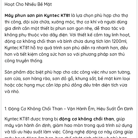
Hoạt Cho Nhiều Bề Mặt
Máy phun sơn pin Kyntec KT81
là lựa chọn phù hợp cho thợ
thi công, đội sửa chữa, xưởng mộc, thợ cơ khí và người dùng
gia đình cần một thiết bị phun sơn gọn nhẹ, dễ thao tác và
không phụ thuộc vào dây điện. Với thiết kế cầm tay linh hoạt,
động cơ không chổi than và bình chứa dung tích lớn 1200ml,
Kyntec KT81 hỗ trợ quá trình sơn phủ diễn ra nhanh hơn, đều
hơn và tiết kiệm công sức hơn so với phương pháp sơn thủ
công truyền thống.
Sản phẩm đặc biệt phù hợp cho các công việc như sơn tường,
sơn cửa, sơn hàng rào, sơn đồ gỗ, khung sắt, bề mặt kim loại
hoặc các hạng mục cần lớp phủ đồng đều trên diện tích vừa
và nhỏ.
1. Động Cơ Không Chổi Than – Vận Hành Êm, Hiệu Suất Ổn Định
Kyntec KT81 được trang bị
động cơ không chổi than
, giúp
máy vận hành ổn định, giảm hao mòn trong quá trình sử dụng
và tối ưu hiệu suất làm việc. Công nghệ động cơ này cũng giúp