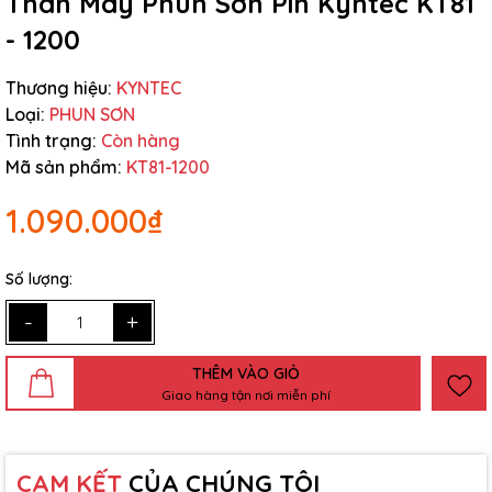
Thân Máy Phun Sơn Pin Kyntec KT81
- 1200
Thương hiệu:
KYNTEC
Loại:
PHUN SƠN
Tình trạng:
Còn hàng
Mã sản phẩm:
KT81-1200
1.090.000₫
Số lượng:
-
+
THÊM VÀO GIỎ
Giao hàng tận nơi miễn phí
CAM KẾT
CỦA CHÚNG TÔI