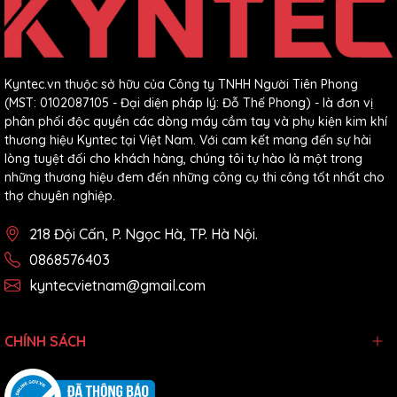
Kyntec.vn thuộc sở hữu của Công ty TNHH Người Tiên Phong
(MST: 0102087105 - Đại diện pháp lý: Đỗ Thế Phong) - là đơn vị
phân phối độc quyền các dòng máy cầm tay và phụ kiện kim khí
thương hiệu Kyntec tại Việt Nam. Với cam kết mang đến sự hài
lòng tuyệt đối cho khách hàng, chúng tôi tự hào là một trong
7. Vì Sao Nên Chọn Máy Phun Sơn Pin Kyntec KT81?
những thương hiệu đem đến những công cụ thi công tốt nhất cho
thợ chuyên nghiệp.
Kyntec KT81 là giải pháp phù hợp cho người dùng cần một
chiếc máy phun sơn
gọn nhẹ, dễ dùng, phun khỏe và linh
218 Đội Cấn, P. Ngọc Hà, TP. Hà Nội.
hoạt
. Sản phẩm kết hợp giữa động cơ không chổi than, lưu
lượng phun lớn, bình chứa 1200ml và thiết kế cầm tay chỉ
0868576403
0.9kg, giúp tối ưu hiệu quả thi công trong nhiều hạng mục sơn
kyntecvietnam@gmail.com
phủ thực tế.
Nếu bạn đang tìm kiếm một mẫu máy phun sơn pin tiện dụng
CHÍNH SÁCH
cho công việc sơn sửa, hoàn thiện bề mặt hoặc thi công dân
dụng,
Kyntec KT81
là lựa chọn đáng cân nhắc trong phân khúc
máy phun sơn cầm tay hiện nay.