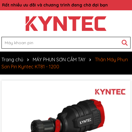
Rất nhiều ưu đãi và chương trình đang chờ đợi bạn
Trang chủ
MÁY PHUN SƠN CẦM TAY
Thân Máy Phun
Sơn Pin Kyntec KT81 - 1200