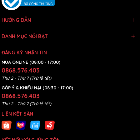
Kyntec Power Tools – Bền bỉ cho công việc nặng.
HƯỚNG DẪN
DANH MỤC NỔI BẬT
ĐĂNG KÝ NHẬN TIN
MUA ONLINE (08:00 - 17:00)
0868.576.403
Thứ 2 - Thứ 7 (Trừ lễ tết)
GÓP Ý & KHIẾU NẠI (08:30 - 17:00)
0868.576.403
Thứ 2 - Thứ 7 (Trừ lễ tết)
LIÊN KẾT SÀN
KẾT NỐI VỚI CHÚNG TÔI: