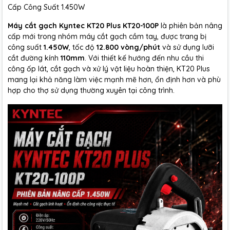
Cấp Công Suất 1.450W
Máy cắt gạch Kyntec KT20 Plus KT20-100P
là phiên bản nâng
cấp mới trong nhóm máy cắt gạch cầm tay, được trang bị
công suất
1.450W
, tốc độ
12.800 vòng/phút
và sử dụng lưỡi
cắt đường kính
110mm
. Với thiết kế hướng đến nhu cầu thi
công ốp lát, cắt gạch và xử lý vật liệu hoàn thiện, KT20 Plus
mang lại khả năng làm việc mạnh mẽ hơn, ổn định hơn và phù
hợp cho thợ sử dụng thường xuyên tại công trình.