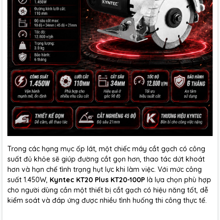
Trong các hạng mục ốp lát, một chiếc máy cắt gạch có công
suất đủ khỏe sẽ giúp đường cắt gọn hơn, thao tác dứt khoát
hơn và hạn chế tình trạng hụt lực khi làm việc. Với mức công
suất 1.450W,
Kyntec KT20 Plus KT20-100P
là lựa chọn phù hợp
cho người dùng cần một thiết bị cắt gạch có hiệu năng tốt, dễ
kiểm soát và đáp ứng được nhiều tình huống thi công thực tế.