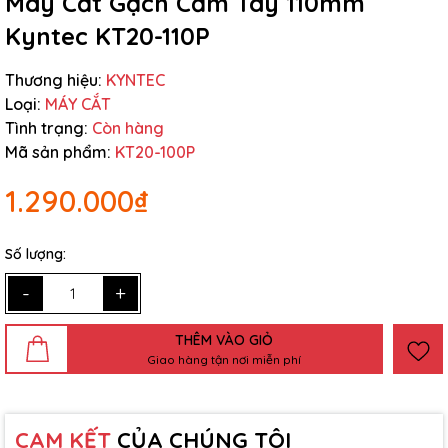
Máy Cắt Gạch Cầm Tay 110mm
Kyntec KT20-110P
Thương hiệu:
KYNTEC
Loại:
MÁY CẮT
Tình trạng:
Còn hàng
Mã sản phẩm:
KT20-100P
1.290.000₫
Số lượng:
-
+
THÊM VÀO GIỎ
Giao hàng tận nơi miễn phí
CAM KẾT
CỦA CHÚNG TÔI