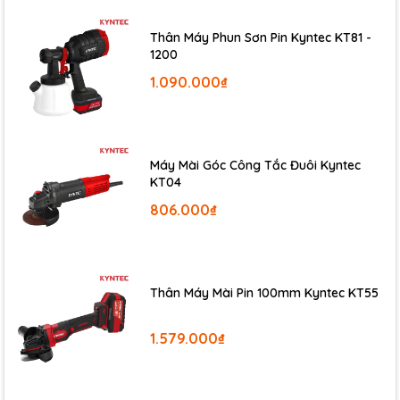
Thân Máy Phun Sơn Pin Kyntec KT81 -
1200
1.090.000₫
Máy Mài Góc Công Tắc Đuôi Kyntec
KT04
806.000₫
Thân Máy Mài Pin 100mm Kyntec KT55
1.579.000₫