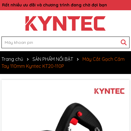
Rất nhiều ưu đãi và chương trình đang chờ đợi bạn
Trang chủ
SẢN PHẨM NỔI BẬT
Máy Cắt Gạch Cầm
Tay 110mm Kyntec KT20-110P