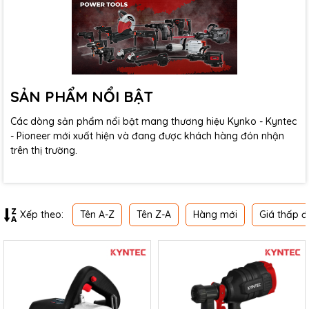
SẢN PHẨM NỔI BẬT
Các dòng sản phẩm nổi bật mang thương hiệu Kynko - Kyntec
- Pioneer mới xuất hiện và đang được khách hàng đón nhận
trên thị trường.
Tên A-Z
Tên Z-A
Hàng mới
Giá thấp đ
Xếp theo: