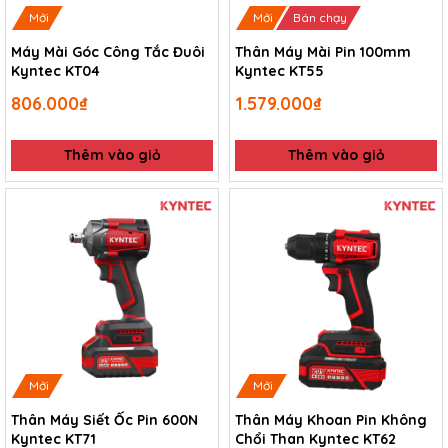
Mới
Mới
Bán chạy
Máy Mài Góc Công Tắc Đuôi
Thân Máy Mài Pin 100mm
Kyntec KT04
Kyntec KT55
806.000₫
1.579.000₫
Thêm vào giỏ
Thêm vào giỏ
Mới
Mới
Thân Máy Siết Ốc Pin 600N
Thân Máy Khoan Pin Không
Kyntec KT71
Chổi Than Kyntec KT62