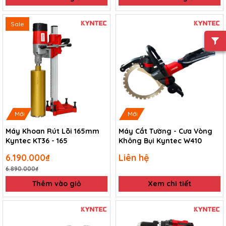
Sale
Mới
Mới
Máy Khoan Rút Lõi 165mm
Máy Cắt Tường - Cưa Vòng
Kyntec KT36 - 165
Không Bụi Kyntec W410
6.190.000₫
Liên hệ
6.890.000₫
Thêm vào giỏ
Xem chi tiết