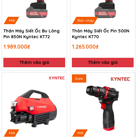
Mới
Bán chạy
Thân Máy Siết Ốc Bu Lông
Thân Máy Siết Ốc Pin 500N
Pin 850N Kyntec KT72
Kyntec KT70
1.989.000₫
1.265.000₫
Thêm vào giỏ
Thêm vào giỏ
Sale
Mới
Mới