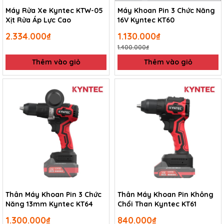
Máy Rửa Xe Kyntec KTW-05
Máy Khoan Pin 3 Chức Năng
Xịt Rửa Áp Lực Cao
16V Kyntec KT60
2.334.000₫
1.130.000₫
1.400.000₫
Thêm vào giỏ
Thêm vào giỏ
Thân Máy Khoan Pin 3 Chức
Thân Máy Khoan Pin Không
Năng 13mm Kyntec KT64
Chổi Than Kyntec KT61
1.300.000₫
840.000₫