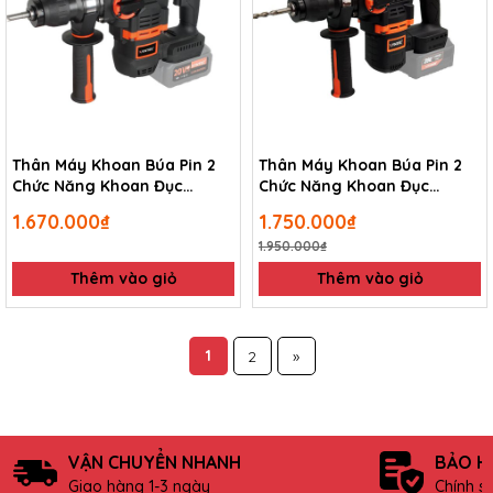
Thân Máy Khoan Búa Pin 2
Thân Máy Khoan Búa Pin 2
Chức Năng Khoan Đục
Chức Năng Khoan Đục
Kyntec KT50
Kyntec KT50-3S
1.670.000₫
1.750.000₫
1.950.000₫
Thêm vào giỏ
Thêm vào giỏ
1
2
»
VẬN CHUYỂN NHANH
BẢO H
Giao hàng 1-3 ngày
Chính s