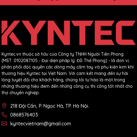
Kyntec.vn thuộc sở hữu của Công ty TNHH Người Tiên Phong
(MST: 0102087105 - Đại diện pháp lý: Đỗ Thế Phong) - là đơn vị
phân phối độc quyền các dòng máy cầm tay và phụ kiện kim khí
thương hiệu Kyntec tại Việt Nam. Với cam kết mang đến sự hài
lòng tuyệt đối cho khách hàng, chúng tôi tự hào là một trong
những thương hiệu đem đến những công cụ thi công tốt nhất cho
thợ chuyên nghiệp.
218 Đội Cấn, P. Ngọc Hà, TP. Hà Nội.
0868576403
kyntecvietnam@gmail.com