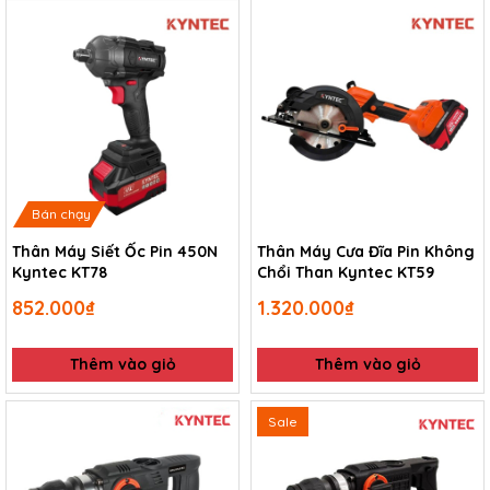
Bán chạy
Thân Máy Siết Ốc Pin 450N
Thân Máy Cưa Đĩa Pin Không
Kyntec KT78
Chổi Than Kyntec KT59
852.000₫
1.320.000₫
Thêm vào giỏ
Thêm vào giỏ
Sale