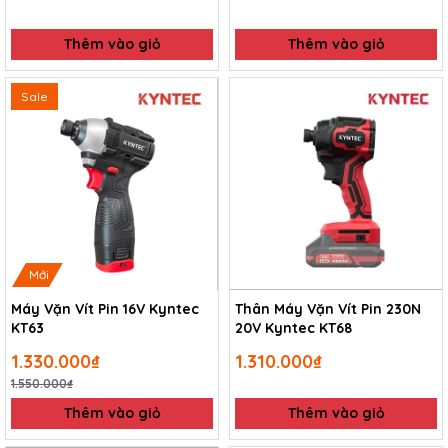
Thêm vào giỏ
Thêm vào giỏ
Sale
Mới
Máy Vặn Vít Pin 16V Kyntec
Thân Máy Vặn Vít Pin 230N
KT63
20V Kyntec KT68
1.330.000₫
1.310.000₫
1.550.000₫
Thêm vào giỏ
Thêm vào giỏ