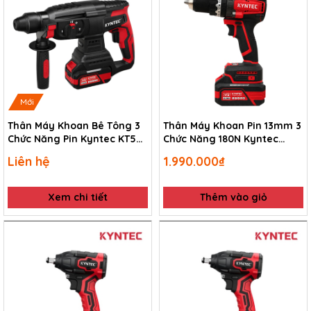
Mới
Thân Máy Khoan Bê Tông 3
Thân Máy Khoan Pin 13mm 3
Chức Năng Pin Kyntec KT52
Chức Năng 180N Kyntec
- 26
KT65
Liên hệ
1.990.000₫
Xem chi tiết
Thêm vào giỏ