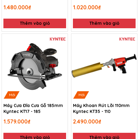
1.480.000₫
1.020.000₫
Thêm vào giỏ
Thêm vào giỏ
Mới
Mới
Máy Cưa Đĩa Cưa Gỗ 185mm
Máy Khoan Rút Lõi 110mm
Kyntec KT17 - 185
Kyntec KT35 - 110
1.579.000₫
2.490.000₫
Thêm vào giỏ
Thêm vào giỏ