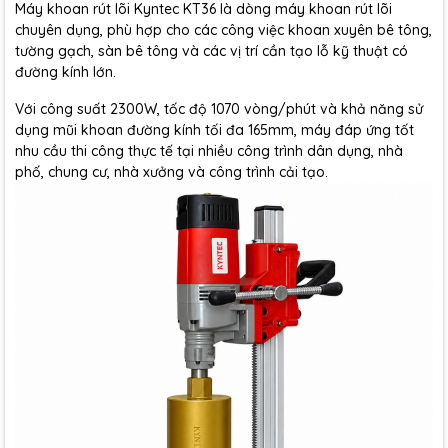
Máy khoan rút lõi Kyntec KT36 là dòng máy khoan rút lõi
chuyên dụng, phù hợp cho các công việc khoan xuyên bê tông,
tường gạch, sàn bê tông và các vị trí cần tạo lỗ kỹ thuật có
đường kính lớn.
Với công suất 2300W, tốc độ 1070 vòng/phút và khả năng sử
dụng mũi khoan đường kính tối đa 165mm, máy đáp ứng tốt
nhu cầu thi công thực tế tại nhiều công trình dân dụng, nhà
phố, chung cư, nhà xưởng và công trình cải tạo.