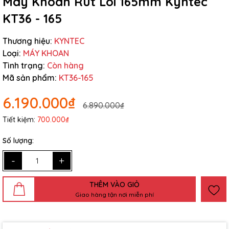
Máy Khoan Rút Lõi 165mm Kyntec
KT36 - 165
Thương hiệu:
KYNTEC
Loại:
MÁY KHOAN
Tình trạng:
Còn hàng
Mã sản phẩm:
KT36-165
6.190.000₫
6.890.000₫
Tiết kiệm:
700.000₫
Số lượng:
-
+
THÊM VÀO GIỎ
Giao hàng tận nơi miễn phí