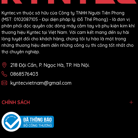
Kyntec.vn thuộc sở hữu của Công ty TNHH Người Tiên Phong
(MST: 0102087105 - Đại diện pháp lý: Đỗ Thế Phong) - là đơn vị
phân phối độc quyền các dòng máy cầm tay và phụ kiện kim khí
thương hiệu Kyntec tại Việt Nam. Với cam kết mang đến sự hài
lòng tuyệt đối cho khách hàng, chúng tôi tự hào là một trong
những thương hiệu đem đến những công cụ thi công tốt nhất cho
thợ chuyên nghiệp.
218 Đội Cấn, P. Ngọc Hà, TP. Hà Nội.
0868576403
kyntecvietnam@gmail.com
CHÍNH SÁCH