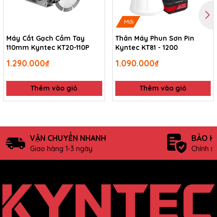
Mới
Máy Cắt Gạch Cầm Tay
Thân Máy Phun Sơn Pin
110mm Kyntec KT20-110P
Kyntec KT81 - 1200
1.290.000₫
1.090.000₫
Thêm vào giỏ
Thêm vào giỏ
VẬN CHUYỂN NHANH
BẢO H
Giao hàng 1-3 ngày
Chính s