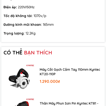
trợ người dùng kiểm soát đường khoan tốt hơn trong quá trình
vận hành.
Điện áp:
220V/50Hz
Tốc độ không tải:
1070v/p
Đường kính mũi khoan:
165mm
Trọng lượng:
12.2Kg
CÓ THỂ
BẠN THÍCH
Máy Cắt Gạch Cầm Tay 110mm Kyntec
KT20-110P
1.290.000₫
Thân Máy Phun Sơn Pin Kyntec KT81 -