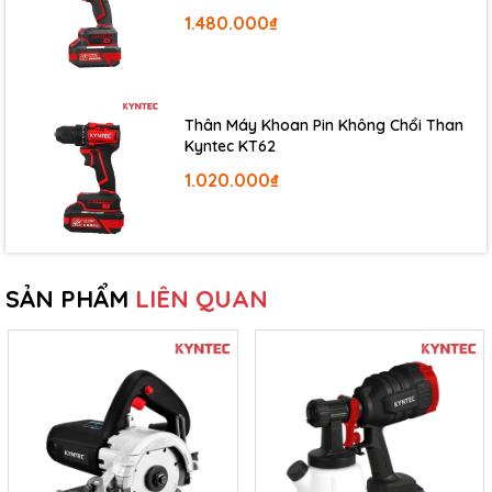
1.480.000₫
Thân Máy Khoan Pin Không Chổi Than
Kyntec KT62
CHẾ ĐỘ BẢO HÀNH
1.020.000₫
Sản phẩm được bảo hành chính hãng 06 tháng tại Kyntec
Việt Nam hoặc các trung tâm bảo hành/sửa chữa ủy quyền
của Kynko, Kyntec trên toàn quốc.
Khách hàng có thể kích hoạt bảo hành điện tử hoặc tra cứu
SẢN PHẨM
LIÊN QUAN
thời hạn bảo hành bằng cách quét mã QR trên tem bảo hành
dán trực tiếp trên thân máy.
Ngoài ra, để xác thực hàng chính hãng, khách hàng có thể sử
dụng ứng dụng Vietcheck và quét tem bảo hành điện tử trên
sản phẩm.