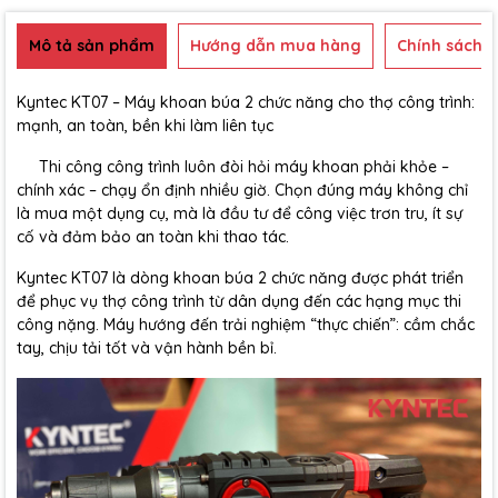
Mô tả sản phẩm
Hướng dẫn mua hàng
Chính sách b
Kyntec KT07 – Máy khoan búa 2 chức năng cho thợ công trình:
mạnh, an toàn, bền khi làm liên tục
Thi công công trình luôn đòi hỏi máy khoan phải khỏe –
chính xác – chạy ổn định nhiều giờ. Chọn đúng máy không chỉ
là mua một dụng cụ, mà là đầu tư để công việc trơn tru, ít sự
cố và đảm bảo an toàn khi thao tác.
Kyntec KT07 là dòng khoan búa 2 chức năng được phát triển
để phục vụ thợ công trình từ dân dụng đến các hạng mục thi
công nặng. Máy hướng đến trải nghiệm “thực chiến”: cầm chắc
tay, chịu tải tốt và vận hành bền bỉ.