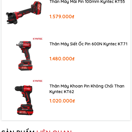
Thân Máy Mài Pin 100mm Kyntec KT55
4. Thiết kế công thái học - cầm êm – ít mỏi – làm bền bỉ cả
1.579.000₫
ngày
Tay cầm bọc cao su chống trượt, hỗ trợ giảm chấn rung
giúp thao tác thoải mái hơn khi làm lâu. Trọng lượng khoảng
5kg tạo độ đầm để máy ổn định khi vào vật liệu, đồng thời
Thân Máy Siết Ốc Pin 600N Kyntec KT71
vẫn đủ linh hoạt để làm trong không gian hẹp.
1.480.000₫
Thân Máy Khoan Pin Không Chổi Than
Kyntec KT62
1.020.000₫