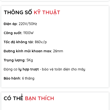
THÔNG SỐ
KỸ THUẬT
Điện áp:
220V/50Hz
Công suất:
1100W
Tốc độ không tải:
860v/p
Đường kính mũi khoan max:
26mm
Trọng lượng:
5Kg
3. Ly hợp trượt – tăng an toàn khi kẹt mũi, giảm rủi ro chấn
Động cơ
ly hợp trượt
- bảo vệ toàn diện cho máy
thương
Bảo hành:
6 tháng
Điểm đáng giá của Kyntec KT07 là trang bị công nghệ ly
hợp trượt. Khi gặp vật liệu quá cứng hoặc mũi khoan bị kẹt, hệ
thống sẽ tự giảm/ngắt truyền lực để:
CÓ THỂ
BẠN THÍCH
Bảo vệ động cơ khỏi quá tải
Giảm nguy cơ máy giật xoắn bất ngờ