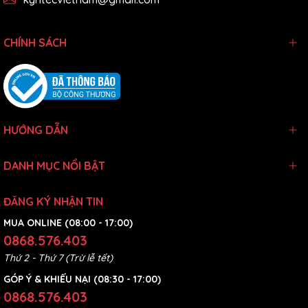
Khách hàng có thể kích hoạt bảo hành điện tử hoặc tra cứu
thời hạn bảo hành bằng cách quét mã QR trên tem bảo hành
dán trực tiếp trên thân máy.
CHÍNH SÁCH
Ngoài ra, để xác thực hàng chính hãng, khách hàng có thể sử
dụng ứng dụng Vietcheck và quét tem bảo hành điện tử trên
sản
phẩm.
HƯỚNG DẪN
DANH MỤC NỔI BẬT
ĐĂNG KÝ NHẬN TIN
MUA ONLINE (08:00 - 17:00)
0868.576.403
Thứ 2 - Thứ 7 (Trừ lễ tết)
GÓP Ý & KHIẾU NẠI (08:30 - 17:00)
0868.576.403