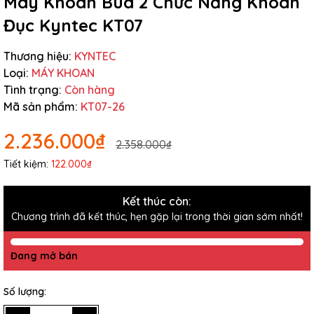
Máy Khoan Búa 2 Chức Năng Khoan
Đục Kyntec KT07
Thương hiệu:
KYNTEC
Loại:
MÁY KHOAN
Tình trạng:
Còn hàng
Mã sản phẩm:
KT07-26
2.236.000₫
2.358.000₫
Tiết kiệm:
122.000₫
Kết thúc còn:
Chương trình đã kết thúc, hẹn gặp lại trong thời gian sớm nhất!
Đang mở bán
Số lượng: