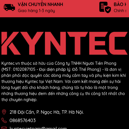
VẬN CHUYỂN NHANH
BẢO H
Giao hàng 1-3 ngày
Chính s
Kyntec.vn thuộc sở hữu của Công ty TNHH Người Tiên Phong
(MST: 0102087105 - Đại diện pháp lý: Đỗ Thế Phong) - là đơn vị
phân phối độc quyền các dòng máy cầm tay và phụ kiện kim khí
thương hiệu Kyntec tại Việt Nam. Với cam kết mang đến sự hài
lòng tuyệt đối cho khách hàng, chúng tôi tự hào là một trong
những thương hiệu đem đến những công cụ thi công tốt nhất cho
CHẾ ĐỘ BẢO HÀNH
thợ chuyên nghiệp.
Sản phẩm được bảo hành chính hãng 06 tháng tại Kyntec
218 Đội Cấn, P. Ngọc Hà, TP. Hà Nội.
Việt Nam hoặc các trung tâm bảo hành/sửa chữa ủy quyền
của Kynko, Kyntec trên toàn quốc.
0868576403
kyntecvietnam@gmail.com