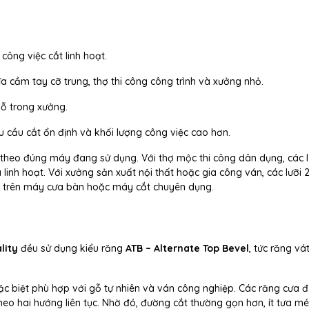
công việc cắt linh hoạt.
a cầm tay cỡ trung, thợ thi công công trình và xưởng nhỏ.
ỗ trong xưởng.
u cầu cắt ổn định và khối lượng công việc cao hơn.
i theo đúng máy đang sử dụng. Với thợ mộc thi công dân dụng, các l
nh hoạt. Với xưởng sản xuất nội thất hoặc gia công ván, các lưỡ
 trên máy cưa bàn hoặc máy cắt chuyên dụng.
lity
đều sử dụng kiểu răng
ATB – Alternate Top Bevel
, tức răng vá
đặc biệt phù hợp với gỗ tự nhiên và ván công nghiệp. Các răng cưa 
 theo hai hướng liên tục. Nhờ đó, đường cắt thường gọn hơn, ít tưa m