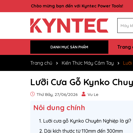
Rất nhiều ưu đãi và chương trình đang chờ đợi 
Trang 
DANH MỤC SẢN PHẨM
Trung Tâm Bảo Hành
Kiến thức máy cầm tay
Liên hệ
Tin tức
Sản phẩm
Giới thiệu
Trang chủ
Trang chủ
Kiến Thức Máy Cầm Tay
Lưỡi
Lưỡi Cưa Gỗ Kynko Chuy
Thứ Bảy, 27/06/2026
Vu Le
Nôi dung chính
1. Lưỡi cưa gỗ Kynko Chuyên Nghiệp là gì?
2. Dải kích thước từ 110mm đến 300mm