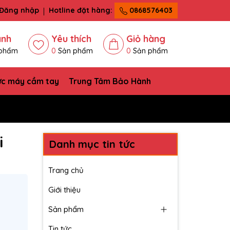
Đăng nhập
Hotline đặt hàng:
0868576403
ánh
Yêu thích
Giỏ hàng
phẩm
0
Sản phẩm
0
Sản phẩm
ức máy cầm tay
Trung Tâm Bảo Hành
i
Danh mục tin tức
Trang chủ
Giới thiệu
Sản phẩm
Tin tức