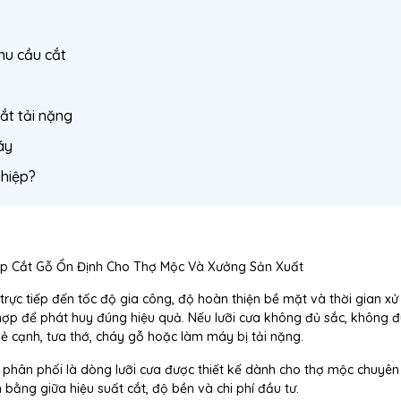
hu cầu cắt
cắt tải nặng
áy
ghiệp?
háp Cắt Gỗ Ổn Định Cho Thợ Mộc Và Xưởng Sản Xuất
ực tiếp đến tốc độ gia công, độ hoàn thiện bề mặt và thời gian xử 
 hợp để phát huy đúng hiệu quả. Nếu lưỡi cưa không đủ sắc, không 
mẻ cạnh, tưa thớ, cháy gỗ hoặc làm máy bị tải nặng.
phân phối là dòng lưỡi cưa được thiết kế dành cho thợ mộc chuyên
 bằng giữa hiệu suất cắt, độ bền và chi phí đầu tư.