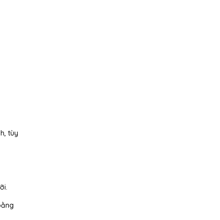
h, tùy
ỡi.
bằng