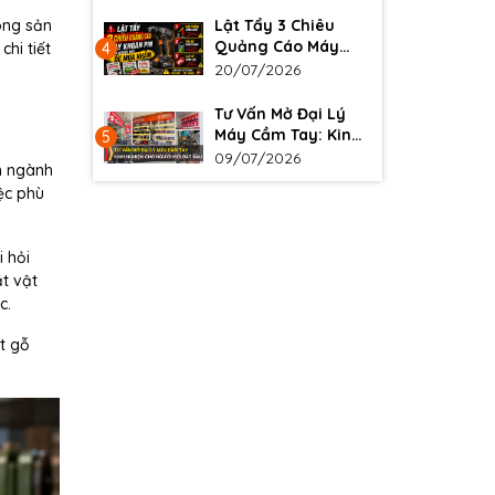
Lật Tẩy 3 Chiêu
dòng sản
Quảng Cáo Máy
hi tiết
4
Khoan Pin Khiến
20/07/2026
Người Mới Dễ Mua
Nhầm
Tư Vấn Mở Đại Lý
Máy Cầm Tay: Kinh
5
Nghiệm Cho Người
09/07/2026
n ngành
Mới Bắt Đầu
ệc phù
i hỏi
ắt vật
c.
t gỗ