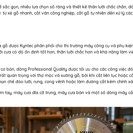
TB sắc gọn, nhiều lựa chọn số răng và thiết kế thân lưỡi chắc chắn, 
ừ xẻ gỗ nhanh, cắt ván công nghiệp, cắt gỗ tự nhiên đến xử lý các c
ưa gỗ được Kyntec phân phối cho thị trường máy công cụ và phụ kiệ
cưa có độ ổn định tốt hơn, thân lưỡi chắc hơn và khả năng làm vi
 cơ bản, dòng Professional Quality được tối ưu cho các công việc đò
 rất quan trọng với thợ mộc và xưởng gỗ, bởi khi cắt liên tục hoặc c
 hạn chế đảo lưỡi, rung, cong vênh hoặc làm đường cắt kém chính xá
m tay, máy cưa dĩa cỡ trung, máy cưa bàn và một số dòng máy cắ