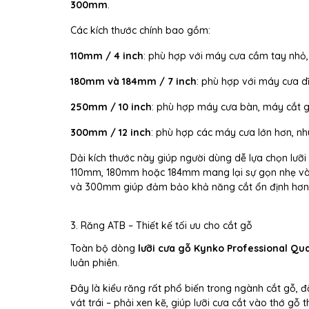
300mm
.
Các kích thước chính bao gồm:
110mm / 4 inch
: phù hợp với máy cưa cầm tay nhỏ, 
180mm và 184mm / 7 inch
: phù hợp với máy cưa dĩ
250mm / 10 inch
: phù hợp máy cưa bàn, máy cắt g
300mm / 12 inch
: phù hợp các máy cưa lớn hơn, nh
Dải kích thước này giúp người dùng dễ lựa chọn lưỡ
110mm, 180mm hoặc 184mm mang lại sự gọn nhẹ và li
và 300mm giúp đảm bảo khả năng cắt ổn định hơn
3. Răng ATB – Thiết kế tối ưu cho cắt gỗ
Toàn bộ dòng
lưỡi cưa gỗ Kynko Professional Qua
luân phiên.
Đây là kiểu răng rất phổ biến trong ngành cắt gỗ, 
vát trái – phải xen kẽ, giúp lưỡi cưa cắt vào thớ gỗ