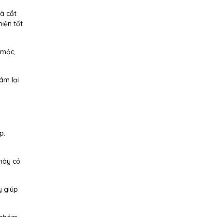
và cắt
iện tốt
 mộc,
ám lại
p.
 này có
y giúp