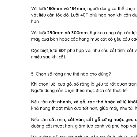
Với lưỡi
180mm và 184mm
, người dùng có thể chọn
vật liệu cần tốc độ. Lưỡi 40T phù hợp hơn khi cần 
hơn.
Với lưỡi
250mm và 300mm
, Kynko cung cấp các l
máy cưa bàn hoặc các hạng mục cắt có yêu cầu cao
Đặc biệt, lưỡi
80T
phù hợp với nhu cầu cắt tinh, cắt 
nhiều sau khi cắt.
5. Chọn số răng như thế nào cho đúng?
Khi chọn lưỡi cưa gỗ, số răng là yếu tố rất quan trọ
Người dùng cần chọn theo mục đích cắt thực tế.
Nếu cần
cắt nhanh, xẻ gỗ, rọc thớ hoặc xử lý khối
khả năng thoát mùn cưa tốt hơn, giúp máy nhẹ tải 
Nếu cần
cắt mịn, cắt ván, cắt gỗ cứng hoặc yêu
đường cắt mượt hơn, giảm tưa cạnh và phù hợp với