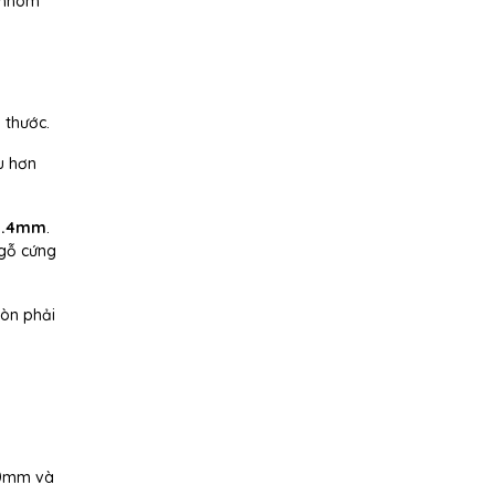
t nhóm
 thước.
ệu hơn
2.4mm
.
 gỗ cứng
còn phải
50mm và