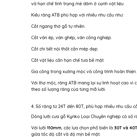
và hạn chế tình trạng mẻ dăm ở cạnh vật liệu.
Kiểu răng ATB phù hợp với nhiều nhu cầu như:
Cắt ngang thớ gỗ tự nhiên.
Cắt ván ép, ván ghép, ván công nghiệp.
Cắt chi tiết nội thất cần mép đẹp.
Cắt vật liệu cần hạn chế tưa bề mặt.
Gia công trong xưởng mộc và công trình hoàn thiện.
Với thợ mộc, răng ATB mang lại sự linh hoạt cao vì c
theo số lượng răng của từng mã lưỡi.
4. Số răng từ 24T đến 80T, phù hợp nhiều nhu cầu c
Dòng lưỡi cưa gỗ Kynko Loại Chuyên nghiệp có số 
Với lưỡi
110mm
, các lựa chọn phổ biến là
30T và 40
giữa tốc độ cắt và độ mịn bề mặt.