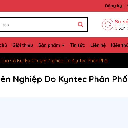
bạn
Đăng ký
So s
0
Sản 
chủ
Giới thiệu
Sản phẩm
Tin tức
Liên hệ
Kiến th
 Cưa Gỗ Kynko Chuyên Nghiệp Do Kyntec Phân Phối
ên Nghiệp Do Kyntec Phân Phố