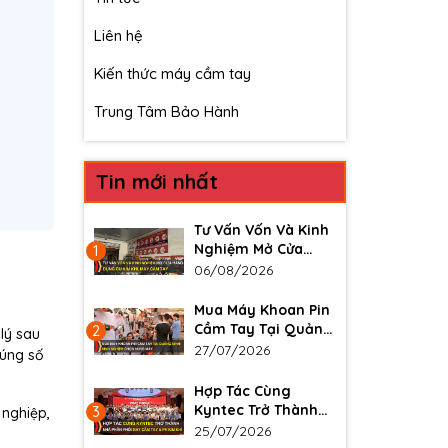
Liên hệ
Kiến thức máy cầm tay
Trung Tâm Bảo Hành
Tin mới nhất
Tư Vấn Vốn Và Kinh
Nghiệm Mở Cửa
1
Hàng Dụng Cụ Kim
06/08/2026
Khí, Máy Cầm Tay
Mua Máy Khoan Pin
Cầm Tay Tại Quảng
2
lý sau
Ninh: Kinh Nghiệm
27/07/2026
đúng số
Chọn Đúng Máy
Hợp Tác Cùng
Kyntec Trở Thành
3
 nghiệp,
Nhà Phân Phối Dụng
25/07/2026
Cụ Cầm Tay