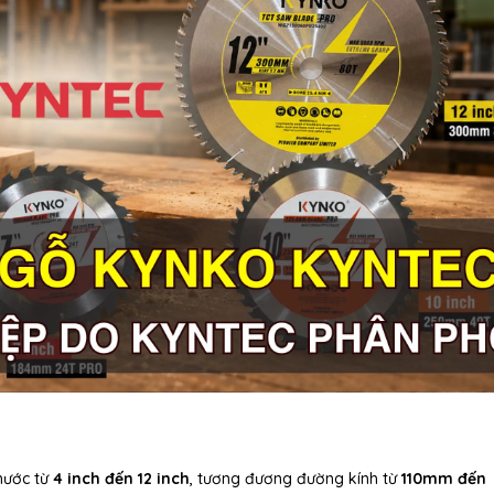
hước từ
4 inch đến 12 inch
, tương đương đường kính từ
110mm đến