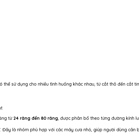
ó thể sử dụng cho nhiều tình huống khác nhau, từ cắt thô đến cắt tin
ắt
răng từ
24 răng đến 80 răng
, được phân bổ theo từng đường kính lư
T
. Đây là nhóm phù hợp với các máy cưa nhỏ, giúp người dùng cân 