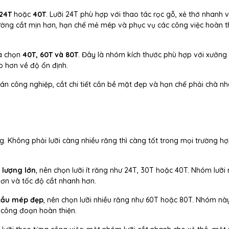
24T
hoặc
40T
. Lưỡi 24T phù hợp với thao tác rọc gỗ, xẻ thớ nhanh 
đường cắt mịn hơn, hạn chế mẻ mép và phục vụ các công việc hoàn th
ựa chọn
40T, 60T và 80T
. Đây là nhóm kích thước phù hợp với xưởng
 hơn về độ ổn định.
ván công nghiệp, cắt chi tiết cần bề mặt đẹp và hạn chế phải chà nh
ng. Không phải lưỡi càng nhiều răng thì càng tốt trong mọi trường hợ
 lượng lớn
, nên chọn lưỡi ít răng như 24T, 30T hoặc 40T. Nhóm lưỡi
hơn và tốc độ cắt nhanh hơn.
 cầu mép đẹp
, nên chọn lưỡi nhiều răng như 60T hoặc 80T. Nhóm nà
 công đoạn hoàn thiện.