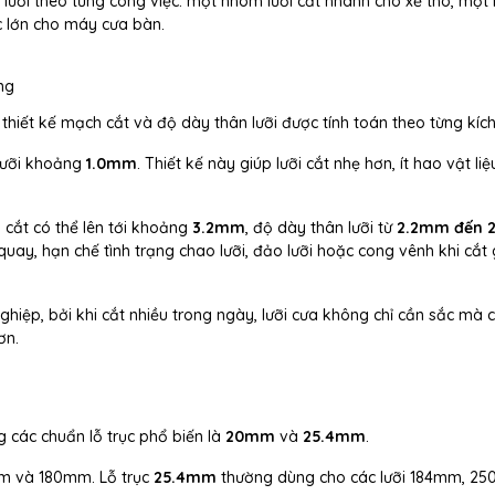
i lưỡi theo từng công việc: một nhóm lưỡi cắt nhanh cho xẻ thô, mộ
ớc lớn cho máy cưa bàn.
ng
 thiết kế mạch cắt và độ dày thân lưỡi được tính toán theo từng kích
 lưỡi khoảng
1.0mm
. Thiết kế này giúp lưỡi cắt nhẹ hơn, ít hao vật li
 cắt có thể lên tới khoảng
3.2mm
, độ dày thân lưỡi từ
2.2mm đến 
quay, hạn chế tình trạng chao lưỡi, đảo lưỡi hoặc cong vênh khi cắt
hiệp, bởi khi cắt nhiều trong ngày, lưỡi cưa không chỉ cần sắc mà 
ơn.
g các chuẩn lỗ trục phổ biến là
20mm
và
25.4mm
.
mm và 180mm. Lỗ trục
25.4mm
thường dùng cho các lưỡi 184mm, 2