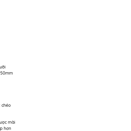
ưỡi
i 250mm
t chéo
được mài
ép hơn