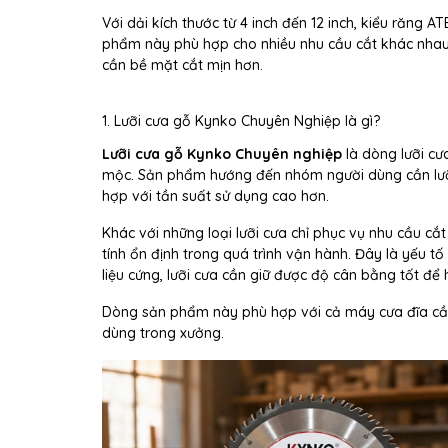
Với dải kích thước từ 4 inch đến 12 inch, kiểu răng A
phẩm này phù hợp cho nhiều nhu cầu cắt khác nhau: t
cần bề mặt cắt mịn hơn.
1. Lưỡi cưa gỗ Kynko Chuyên Nghiệp là gì?
Lưỡi cưa gỗ Kynko Chuyên nghiệp
là dòng lưỡi c
mộc. Sản phẩm hướng đến nhóm người dùng cần lưỡi 
hợp với tần suất sử dụng cao hơn.
Khác với những loại lưỡi cưa chỉ phục vụ nhu cầu cắt
tính ổn định trong quá trình vận hành. Đây là yếu tố
liệu cứng, lưỡi cưa cần giữ được độ cân bằng tốt để
Dòng sản phẩm này phù hợp với cả máy cưa đĩa cầ
dùng trong xưởng.