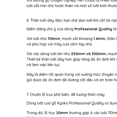
Với xưởng gỗ chuyên nghiệp, nên chuẩn bị nhiều loạ
lưỡi cắt mịn cho hoàn thiện và một số lưỡi kích thư
6. Thân lưỡi dày dặn, hạn chế đảo lưỡi khi cắt tải nặ
Điểm đáng chú ý của dòng
Professional Quality
là
Với lưỡi nhỏ
110mm
, mạch cắt khoảng
1.6mm
, thân
và phù hợp với máy cưa cầm tay nhỏ.
Với các dòng lưỡi lớn như
250mm và 300mm
, mạch
Thiết kế thân lưỡi dày hơn giúp tăng độ ổn định khi 
và làm việc liên tục.
Đây là điểm rất quan trọng với xưởng mộc chuyên ng
giữ được độ ổn định để đường cắt đều và an toàn h
7. Chuẩn lỗ trục phổ biến, dễ tương thích máy
Dòng lưỡi cưa gỗ Kynko Professional Quality sử dụn
Trong đó, lỗ trục
20mm
thường gặp ở các lưỡi 110