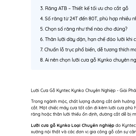
3. Răng ATB – Thiết kế tối ưu cho cắt gỗ
4. Số răng từ 24T đến 80T, phù hợp nhiều n
5. Chọn số răng như thế nào cho đúng?
6. Thân lưỡi dày dặn, hạn chế đảo lưỡi khi 
7. Chuẩn lỗ trục phổ biến, dễ tương thích m
8. Ai nên chọn lưỡi cưa gỗ Kynko chuyên n
Lưỡi Cưa Gỗ Kyntec Kynko Chuyên Nghiệp - Giải P
Trong ngành mộc, chất lượng đường cắt ảnh hưởng tr
cắt. Một chiếc máy cưa tốt cần đi kèm lưỡi cưa phù
răng hoặc thân lưỡi thiếu ổn định, đường cắt dễ bị 
Lưỡi cưa gỗ Kynko Loại Chuyên nghiệp
do Kyntec 
xưởng nội thất và các đơn vị gia công gỗ cần sự cân