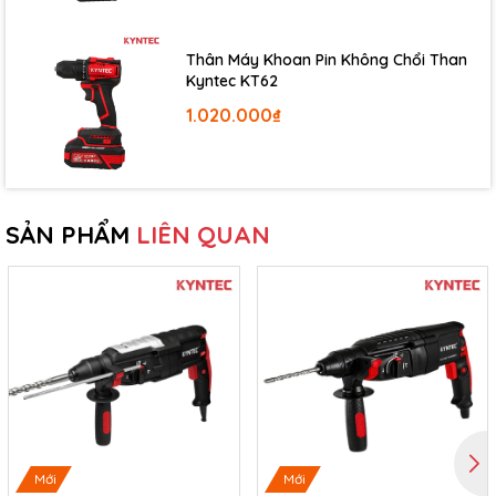
Thân Máy Khoan Pin Không Chổi Than
Kyntec KT62
1.020.000₫
SẢN PHẨM
LIÊN QUAN
Mới
Mới