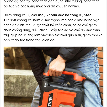
cường độ cao tại công trình dân dụng, nhà xưởng, công trình
cải tạo và các hạng mục phá dỡ chuyên nghiệp.
Điểm đáng chú ý của
máy khoan đục bê tông Kyntec
TK3050
không chỉ nằm ở sức mạnh, mà còn ở khả năng vận
hành ổn định. Máy được thiết kế chắc chắn, có cơ chế giảm
chấn chống rung, điều chỉnh 6 cấp tốc độ và chế độ đục rảnh
tay, giúp người thợ làm việc liên tục hiệu quả hơn, giảm mỏi khi
phải thao tác trong thời gian dài.