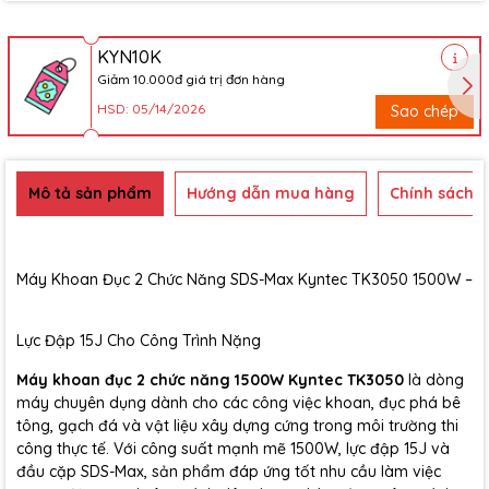
KYN10K
Giảm 10.000đ giá trị đơn hàng
HSD: 05/14/2026
Sao chép
Mô tả sản phẩm
Hướng dẫn mua hàng
Chính sách b
Máy Khoan Đục 2 Chức Năng SDS-Max Kyntec TK3050 1500W –
Lực Đập 15J Cho Công Trình Nặng
Máy khoan đục 2 chức năng 1500W Kyntec TK3050
là dòng
máy chuyên dụng dành cho các công việc khoan, đục phá bê
tông, gạch đá và vật liệu xây dựng cứng trong môi trường thi
công thực tế. Với công suất mạnh mẽ 1500W, lực đập 15J và
đầu cặp SDS-Max, sản phẩm đáp ứng tốt nhu cầu làm việc