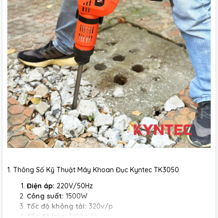
1. Thông Số Kỹ Thuật Máy Khoan Đục Kyntec TK3050
Điện áp:
220V/50Hz
Công suất:
1500W
Tốc độ không tải:
320v/p
Tốc độ búa:
3100 L/p