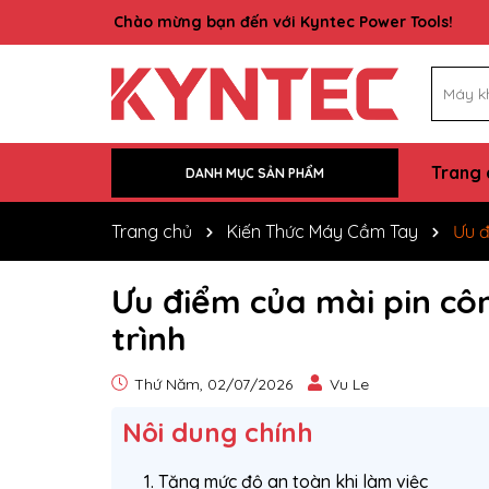
Rất nhiều ưu đãi và chương trình đang chờ đợi 
Trang 
DANH MỤC SẢN PHẨM
Trung Tâm Bảo Hành
Kiến thức máy cầm tay
Liên hệ
Tin tức
Sản phẩm
Giới thiệu
Trang chủ
Trang chủ
Kiến Thức Máy Cầm Tay
Ưu đ
Ưu điểm của mài pin cô
trình
Thứ Năm, 02/07/2026
Vu Le
Nôi dung chính
1. Tăng mức độ an toàn khi làm việc