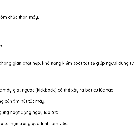
i ôm chắc thân máy.
a.
c không gian chật hẹp, khả năng kiểm soát tốt sẽ giúp người dùng tự 
ặc máy giật ngược (kickback) có thể xảy ra bất cứ lúc nào.
g cần tìm nút tắt máy.
ngừng hoạt động ngay lập tức.
 tai nạn trong quá trình làm việc.