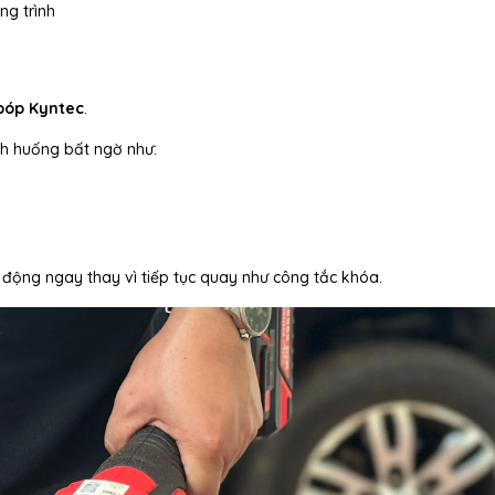
ng trình
bóp
Kyntec
.
ình huống bất ngờ như:
động ngay thay vì tiếp tục quay như công tắc khóa.