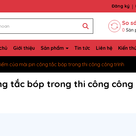
bạn
Đăng ký
So s
0
Sản 
chủ
Giới thiệu
Sản phẩm
Tin tức
Liên hệ
Kiến th
iểm của mài pin công tắc bóp trong thi công công trình
ng tắc bóp trong thi công công