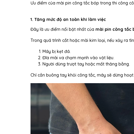
Ưu điểm của mài pin công tắc bóp trong thi công cô
1. Tăng mức độ an toàn khi làm việc
Đây là ưu điểm nổi bật nhất của
mài pin công tắc 
Trong quá trình cắt hoặc mài kim loại, nếu xảy ra t
Máy bị kẹt đá.
Đĩa mài va chạm mạnh vào vật liệu.
Người dùng trượt tay hoặc mất thăng bằng.
Chỉ cần buông tay khỏi công tắc, máy sẽ dừng hoạt 