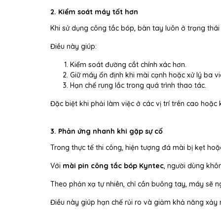
2. Kiểm soát máy tốt hơn
Khi sử dụng công tắc bóp, bàn tay luôn ở trạng thá
Điều này giúp:
Kiểm soát đường cắt chính xác hơn.
Giữ máy ổn định khi mài cạnh hoặc xử lý ba vi
Hạn chế rung lắc trong quá trình thao tác.
Đặc biệt khi phải làm việc ở các vị trí trên cao hoặ
3. Phản ứng nhanh khi gặp sự cố
Trong thực tế thi công, hiện tượng đá mài bị kẹt ho
Với
mài pin công tắc bóp Kyntec
, người dùng khôn
Theo phản xạ tự nhiên, chỉ cần buông tay, máy sẽ 
Điều này giúp hạn chế rủi ro và giảm khả năng xảy ra