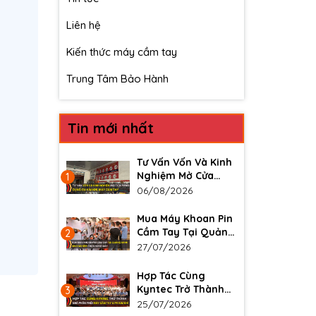
Liên hệ
Kiến thức máy cầm tay
Trung Tâm Bảo Hành
Tin mới nhất
Tư Vấn Vốn Và Kinh
Nghiệm Mở Cửa
1
Hàng Dụng Cụ Kim
06/08/2026
Khí, Máy Cầm Tay
Mua Máy Khoan Pin
Cầm Tay Tại Quảng
2
Ninh: Kinh Nghiệm
27/07/2026
Chọn Đúng Máy
Hợp Tác Cùng
Kyntec Trở Thành
3
Nhà Phân Phối Dụng
25/07/2026
Cụ Cầm Tay