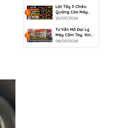
Lật Tẩy 3 Chiêu
Quảng Cáo Máy
4
Khoan Pin Khiến
20/07/2026
Người Mới Dễ Mua
Nhầm
Tư Vấn Mở Đại Lý
Máy Cầm Tay: Kinh
5
Nghiệm Cho Người
09/07/2026
Mới Bắt Đầu