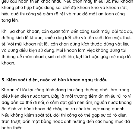
yêu cầu hoàn thiện khác nhau. Nếu chọn máy thiếu lực, mũi khoan
không phù hợp hoặc dùng sai chế độ khoan khô và khoan ướt,
hiệu quả thi công sẽ giảm rõ rệt và mức độ mất an toàn cũng
tăng lên.
Khi lựa chọn khoan, cần quan tâm đến công suất máy, dải tốc độ,
đường kính lỗ khoan, chiều dày kết cấu và tần suất làm việc thực
tế. Với mũi khoan rút lõi, cần chọn đúng kích thước, đúng vật liệu
và đúng điều kiện sử dụng. Mũi khoan làm việc không đúng tải
thường dễ mòn nhanh, sinh nhiệt lớn, kẹt lõi hoặc gây mẻ mép lỗ
khoan.
5. Kiểm soát điện, nước và bùn khoan ngay từ đầu
Khoan rút lõi tại công trình đang thi công thường phải làm trong
điều kiện điện nước tạm. Đây là môi trường tiềm ẩn nhiều rủi ro vì
dây dẫn có thể đi nổi, ổ cắm đặt gần nền ẩm, nguồn nước không
ổn định và bùn khoan dễ chảy lan ra các khu vực xung quanh.
Nếu không kiểm soát tốt, đội thi công có thể gặp sự cố rò điện,
trơn trượt, bẩn mặt bằng hoặc ảnh hưởng đến các hạng mục đã
hoàn thiện.