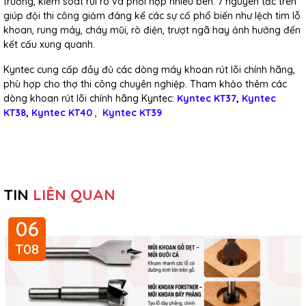
trường, kiểm soát rủi ro và phối hợp nhiều bên. 7 nguyên tắc trên
giúp đội thi công giảm đáng kể các sự cố phổ biến như lệch tim lỗ
khoan, rung máy, cháy mũi, rò điện, trượt ngã hay ảnh hưởng đến
kết cấu xung quanh.
Kyntec cung cấp đầy đủ các dòng máy khoan rút lõi chính hãng,
phù hợp cho thợ thi công chuyên nghiệp. Tham khảo thêm các
d
òng khoan rút lõi chính hãng Kyntec:
Kyntec KT37
,
Kyntec
KT38
,
Kyntec KT40
,
Kyntec KT39
TIN
LIÊN QUAN
06
T08