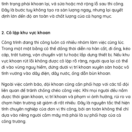
tình trạng phải khoan lại, vá sửa hoặc mở rộng lỗ sau thi công.
Đây là bước tuy không tạo ra sản lượng ngay, nhưng lại quyết
định lớn đến độ an toàn và chất lượng của cả hạng mục.
2. Cô lập khu vực khoan
Công trình đang thi công luôn có nhiều nhóm làm việc cùng lúc.
Trong một mặt bằng có thể đồng thời diễn ra hàn cắt, đi ống, kéo
cáp, trát tường, vận chuyển vật tư hoặc lắp dựng thiết bị. Nếu khu
vực khoan rút lõi không được cô lập rõ ràng, người qua lại có thể
đi vào vùng nguy hiểm, đứng dưới vị trí khoan xuyên sàn hoặc vô
tình vướng vào dây điện, dây nước, ống dẫn bùn khoan.
Ngoài việc cảnh báo, đội khoan cũng cần phối hợp với các tổ đội
liên quan để tránh chồng chéo công việc. Khi mọi người đều nắm
được thời gian khoan, vị trí khoan và phạm vi ảnh hưởng, rủi ro va
chạm hiện trường sẽ giảm đi rất nhiều. Đây là nguyên tắc thể hiện
tính chuyên nghiệp của đơn vị thi công, bởi an toàn không thể chỉ
dựa vào riêng người cầm máy mà phải là sự phối hợp của cả
công trường.