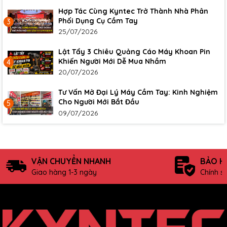
Hợp Tác Cùng Kyntec Trở Thành Nhà Phân
Phối Dụng Cụ Cầm Tay
3
25/07/2026
Lật Tẩy 3 Chiêu Quảng Cáo Máy Khoan Pin
Khiến Người Mới Dễ Mua Nhầm
4
20/07/2026
Tư Vấn Mở Đại Lý Máy Cầm Tay: Kinh Nghiệm
Cho Người Mới Bắt Đầu
5
09/07/2026
VẬN CHUYỂN NHANH
BẢO H
Giao hàng 1-3 ngày
Chính s