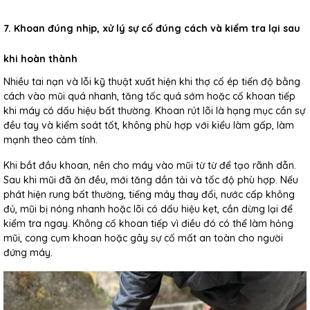
7. Khoan đúng nhịp, xử lý sự cố đúng cách và kiểm tra lại sau
khi hoàn thành
Nhiều tai nạn và lỗi kỹ thuật xuất hiện khi thợ cố ép tiến độ bằng
cách vào mũi quá nhanh, tăng tốc quá sớm hoặc cố khoan tiếp
khi máy có dấu hiệu bất thường. Khoan rút lõi là hạng mục cần sự
đều tay và kiểm soát tốt, không phù hợp với kiểu làm gấp, làm
mạnh theo cảm tính.
Khi bắt đầu khoan, nên cho máy vào mũi từ từ để tạo rãnh dẫn.
Sau khi mũi đã ăn đều, mới tăng dần tải và tốc độ phù hợp. Nếu
phát hiện rung bất thường, tiếng máy thay đổi, nước cấp không
đủ, mũi bị nóng nhanh hoặc lõi có dấu hiệu kẹt, cần dừng lại để
kiểm tra ngay. Không cố khoan tiếp vì điều đó có thể làm hỏng
mũi, cong cụm khoan hoặc gây sự cố mất an toàn cho người
đứng máy.