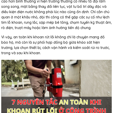
cao hơn bình thường vì hiện trường thường có nhiều tổ đội làm
song song, mặt bằng thay đổi liên tục, vật tư bố trí dày đặc và
điều kiện điện nước không phải lúc nào cũng ổn định. Chỉ cần chủ
quan ở một khâu nhỏ, đội thi công có thể gặp các sự cố như lệch
tim lỗ khoan, rung lắc, sập mép bê tông, chạm tuyến kỹ thuật âm,
rò điện, trượt máy hoặc làm ảnh hưởng tiến độ chung.
Vì vậy, an toàn khi khoan rút lõi không chỉ là chuyện mang đồ
bảo hộ, mà còn là sự phối hợp đồng bộ giữa khảo sát hiện
trường, lựa chọn thiết bị, cách vận hành và kiểm soát rủi ro trước,
trong và sau khi khoan.