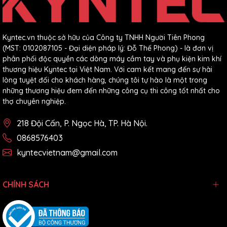
Kyntec.vn thuộc sở hữu của Công ty TNHH Người Tiên Phong
(MST: 0102087105 - Đại diện pháp lý: Đỗ Thế Phong) - là đơn vị
phân phối độc quyền các dòng máy cầm tay và phụ kiện kim khí
thương hiệu Kyntec tại Việt Nam. Với cam kết mang đến sự hài
lòng tuyệt đối cho khách hàng, chúng tôi tự hào là một trong
những thương hiệu đem đến những công cụ thi công tốt nhất cho
thợ chuyên nghiệp.
218 Đội Cấn, P. Ngọc Hà, TP. Hà Nội.
0868576403
kyntecvietnam@gmail.com
CHÍNH SÁCH