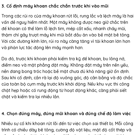
3. Cố định máy khoan chắc chắn trước khi vào mũi
Trong các rủi ro của máy khoan rút lõi, rung lắc và lệch máy là hai
vấn đề nguy hiểm nhất. Một máy không được neo giữ chắc trên
đế khoan có thể làm lỗ lệch tim, mép cắt xấu, nhanh cháy mũi,
thậm chí gây trượt máy khi mũi bắt đầu ăn vào bề mặt bê tông.
Với các đường kính lớn, rủi ro này càng tăng vì tải khoan lớn hơn
và phản lực tác động lên máy mạnh hơn.
Do đó, trước khi khoan phải kiểm tra kỹ đế khoan, bu lông nở,
điểm neo và mặt phẳng đặt máy. Không đặt máy trên nền yếu,
nền đang bong tróc hoặc bề mặt chưa đủ khả năng giữ ổn định.
Sau khi cố định, cần rà lại độ vuông góc, độ cân bằng và độ chắc
của toàn bộ cụm máy trước khi khởi động. Nếu khu vực thi công
chật hẹp hoặc có rung động từ hoạt động khác, càng phải siết
chặt và kiểm tra lại nhiều lần.
4. Chọn đúng máy, đúng mũi khoan và đúng chế độ làm việc
Nhiều sự cố khi khoan rút lõi đến từ việc chọn sai thiết bị. Mỗi công
trình có chiều dày bê tông, cường độ vật liệu, mật độ cốt thép và