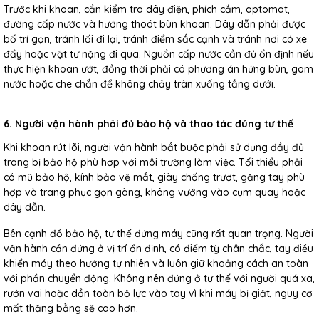
Trước khi khoan, cần kiểm tra dây điện, phích cắm, aptomat,
đường cấp nước và hướng thoát bùn khoan. Dây dẫn phải được
bố trí gọn, tránh lối đi lại, tránh điểm sắc cạnh và tránh nơi có xe
đẩy hoặc vật tư nặng đi qua. Nguồn cấp nước cần đủ ổn định nếu
thực hiện khoan ướt, đồng thời phải có phương án hứng bùn, gom
nước hoặc che chắn để không chảy tràn xuống tầng dưới.
6. Người vận hành phải đủ bảo hộ và thao tác đúng tư thế
Khi khoan rút lõi, người vận hành bắt buộc phải sử dụng đầy đủ
trang bị bảo hộ phù hợp với môi trường làm việc. Tối thiểu phải
có mũ bảo hộ, kính bảo vệ mắt, giày chống trượt, găng tay phù
hợp và trang phục gọn gàng, không vướng vào cụm quay hoặc
dây dẫn.
Bên cạnh đồ bảo hộ, tư thế đứng máy cũng rất quan trọng. Người
vận hành cần đứng ở vị trí ổn định, có điểm tỳ chân chắc, tay điều
khiển máy theo hướng tự nhiên và luôn giữ khoảng cách an toàn
với phần chuyển động. Không nên đứng ở tư thế với người quá xa,
rướn vai hoặc dồn toàn bộ lực vào tay vì khi máy bị giật, nguy cơ
mất thăng bằng sẽ cao hơn.