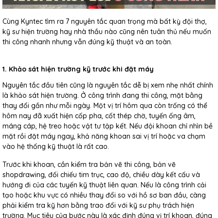
Cùng Kyntec tìm ra 7 nguyên tắc quan trọng mà bất kỳ đội thợ,
kỹ sư hiện trường hay nhà thầu nào cũng nên tuân thủ nếu muốn
thi công nhanh nhưng vẫn đúng kỹ thuật và an toàn.
1. Khảo sát hiện trường kỹ trước khi đặt máy
Nguyên tắc đầu tiên cũng là nguyên tắc dễ bị xem nhẹ nhất chính
là khảo sát hiện trường. Ở công trình đang thi công, mặt bằng
thay đổi gần như mỗi ngày. Một vị trí hôm qua còn trống có thể
hôm nay đã xuất hiện cốp pha, cốt thép chờ, tuyến ống âm,
máng cáp, hệ treo hoặc vật tư tập kết. Nếu đội khoan chỉ nhìn bề
mặt rồi đặt máy ngay, khả năng khoan sai vị trí hoặc va chạm
vào hệ thống kỹ thuật là rất cao.
Trước khi khoan, cần kiểm tra bản vẽ thi công, bản vẽ
shopdrawing, đối chiếu tim trục, cao độ, chiều dày kết cấu và
hướng đi của các tuyến kỹ thuật liên quan. Nếu là công trình cải
tạo hoặc khu vực có nhiều thay đổi so với hồ sơ ban đầu, càng
phải kiểm tra kỹ hơn bằng trao đổi với kỹ sư phụ trách hiện
trường. Mục tiêu của bước này là xác định đúng vị trí khoan, đúng