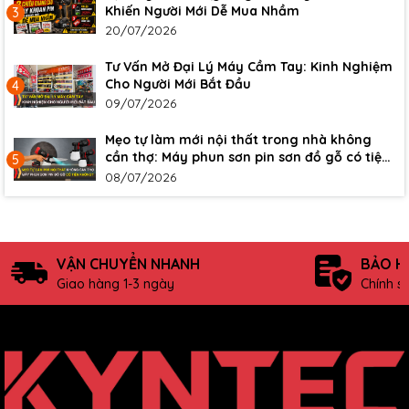
Khiến Người Mới Dễ Mua Nhầm
3
20/07/2026
Tư Vấn Mở Đại Lý Máy Cầm Tay: Kinh Nghiệm
Cho Người Mới Bắt Đầu
4
09/07/2026
Mẹo tự làm mới nội thất trong nhà không
cần thợ: Máy phun sơn pin sơn đồ gỗ có tiện
5
không?
08/07/2026
VẬN CHUYỂN NHANH
BẢO H
Giao hàng 1-3 ngày
Chính s