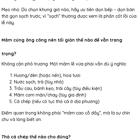
Mẹo nhỏ: Dù chọn khung giờ nào, hãy ưu tiên dọn bếp – dọn bàn
thờ gọn sạch trước, vì “sạch” thường được xem là phần cốt lõi của
lễ này.
Mâm cúng ông công nên tối giản thế nào để vẫn trang
trọng?
Không cần phô trương. Một mâm lễ vừa phải vẫn đủ ý nghĩa:
Hương/đèn (hoặc nến), hoa tươi
Nước sạch, trà (tùy nhà)
Trầu cau, bánh kẹo, trái cây (tùy điều kiện)
Mâm cơm mặn/chay (tùy gia đình)
Cá chép (nếu có tục thả cá ở địa phương)
Điểm quan trọng không phải “mâm cao cỗ đầy”, mà là sự chỉn
chu và lòng biết ơn.
Thả cá chép thế nào cho đúng?