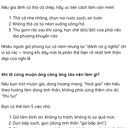
Nếu gia đình có thả cá chép, hãy ưu tiên cách làm văn minh:
Thả cá nhẹ nhàng, chọn nơi nước sạch, an toàn
Không thả cả túi nilon xuống sông/hồ
Thu gom rác sau khi cúng, hạn chế đốt/đốt vừa phải nếu
địa phương khuyến cáo
Nhiều người giữ phong tục cả năm nhưng lại “đánh rơi ý nghĩa” chỉ
vì xả rác — trong khi đây mới là phần thể hiện rõ nhất tinh thần
đẹp của nghi lễ.
Khi lỡ cúng muộn ông công ông táo nên làm gì?
Nếu bạn trót muộn giờ, đừng hoang mang. “Hoá giải” nên hiểu
theo hướng làm đúng tinh thần, không phải cúng thêm cho đủ
“thủ tục”.
Bạn có thể làm 5 việc nhỏ:
Giữ tâm bình an: không tự trách, không lo sợ quá mức
Dọn bếp sạch, gọn (đúng tinh thần “giữ bếp ấm”)