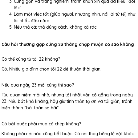
Cúng gọn và trang nghiêm, tránh khấn xin quá đà kiểu “đòi
lộc”
Làm một việc tốt (giúp người, nhường nhịn, nói lời tử tế) như
lời nhắc đầu năm
Nếu thả cá: thả đúng cách, không xả rác
Câu hỏi thường gặp cúng 23 tháng chạp muộn có sao không
Có thể cúng từ tối 22 không?
Có. Nhiều gia đình chọn tối 22 để thuận thời gian.
Nếu qua ngày 23 mới cúng thì sao?
Tùy quan niệm mỗi nhà, nhưng tốt nhất vẫn cố gắng trong ngày
23. Nếu bất khả kháng, hãy giữ tinh thần tạ ơn và tối giản, tránh
biến thành “bài toán sợ hãi”.
Có bắt buộc phải mua cá chép không?
Không phải nơi nào cũng bắt buộc. Có nơi thay bằng lễ vật khác.