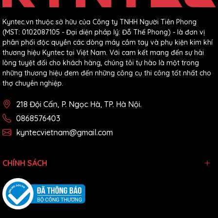
Kyntec.vn thuộc sở hữu của Công ty TNHH Người Tiên Phong
(MST: 0102087105 - Đại diện pháp lý: Đỗ Thế Phong) - là đơn vị
phân phối độc quyền các dòng máy cầm tay và phụ kiện kim khí
thương hiệu Kyntec tại Việt Nam. Với cam kết mang đến sự hài
lòng tuyệt đối cho khách hàng, chúng tôi tự hào là một trong
những thương hiệu đem đến những công cụ thi công tốt nhất cho
thợ chuyên nghiệp.
218 Đội Cấn, P. Ngọc Hà, TP. Hà Nội.
0868576403
kyntecvietnam@gmail.com
CHÍNH SÁCH