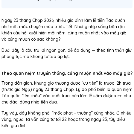
Ngày 23 tháng Chạp 2026, nhiều gia đình làm lễ tiễn Táo quân
như một mốc chuyển mùa trước Tết. Nhưng nhịp sống bận rộn
khiến câu hỏi xuất hiện mỗi năm: cúng muộn nhất vào mấy giờ
và cúng muộn có sao không?
Dưới đây là câu trả lời ngắn gọn, dễ áp dụng — theo tinh thần giữ
phong tục mà không tự tạo áp lực.
Theo quan niệm truyền thống, cúng muộn nhất vào mấy giờ?
Trong dân gian, khung giờ thường được “ưu tiên” là trước 12h trưa
(trước giờ Ngọ) ngày 23 tháng Chạp. Lý do phổ biến là quan niệm
Táo quân “lên chầu” vào buổi trưa, nên làm lễ sớm được xem như
chu đáo, đúng nhịp tiễn đưa.
Tuy vậy, đây không phải “mốc phạt – thưởng” cứng nhắc. Ở nhiều
vùng, người ta vẫn cúng từ tối 22 hoặc trong ngày 23, tùy điều
kiện gia đình.