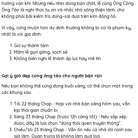
hưởng vận khí. Nhưng nếu nhìn đúng bản chất, lễ cúng Ông Công
Ông Táo là nghi thức tạ ơn và nhắc nhở sống thiện lành, chứ
không phải bài kiểm tra đúng–sai dựa trên kim đồng hồ.
Vì vậy, cúng muộn hơn dự định thường không bị coi là phạm kỵ,
nhất là với gia đình:
Giữ sự thành tâm
Mâm lễ gọn gàng, sạch sẽ
Không biến nghi lễ thành áp lực hay mê tín
Gợi ý giờ đẹp cúng ông táo cho người bận rộn
Nếu bạn không thể cúng đúng buổi sáng, có thể chọn một trong
các khung sau:
Tối 22 tháng Chạp -
Hợp với nhà bận sáng hôm sau, vẫn
kịp thời gian chuẩn bị.
Sáng 23 tháng Chạp (trước 12h càng tốt) -
Nếu sắp xếp
được, đây là lựa chọn “đúng thói quen truyền thống”.
Chiều/tối 23 tháng Chạp -
Vẫn ổn nếu cả nhà chỉ rảnh sau
giờ làm. Quan trọng là không làm qua loa.