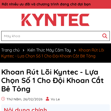
Rất nhiều ưu đãi và chương trình đang chờ đợi bạn
Trang chủ
Kiến Thức Máy Cầm Tay
Khoan Rút Lõi
Kyntec - Lựa Chọn Số 1 Cho Đội Khoan Cắt Bê Tông
Khoan Rút Lõi Kyntec - Lựa
Chọn Số 1 Cho Đội Khoan Cắt
Bê Tông
Thứ Năm, 26/02/2026
Vu Le
Nôi dung chính