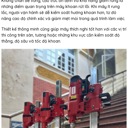
Khung chân đế vững, cấu trúc ổn định và khả năng giảm rung là
những điểm quan trọng trên máy khoan rút lõi. Khi máy ít rung
lắc, người vận hành sẽ dễ kiểm soát hướng khoan hơn, từ đó
nâng cao độ chính xác và giảm mệt mỏi trong quá trình làm việc.
Thiết kế thông minh cũng giúp máy thích nghi tốt hơn với các vị trí
thi công trên sàn, tường hoặc những khu vực cần kiểm soát độ
thẳng, độ sâu và tốc độ khoan.