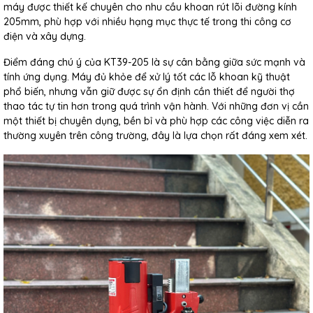
máy được thiết kế chuyên cho nhu cầu khoan rút lõi đường kính
205mm, phù hợp với nhiều hạng mục thực tế trong thi công cơ
điện và xây dựng.
Điểm đáng chú ý của KT39-205 là sự cân bằng giữa sức mạnh và
tính ứng dụng. Máy đủ khỏe để xử lý tốt các lỗ khoan kỹ thuật
phổ biến, nhưng vẫn giữ được sự ổn định cần thiết để người thợ
thao tác tự tin hơn trong quá trình vận hành. Với những đơn vị cần
một thiết bị chuyên dụng, bền bỉ và phù hợp các công việc diễn ra
thường xuyên trên công trường, đây là lựa chọn rất đáng xem xét.