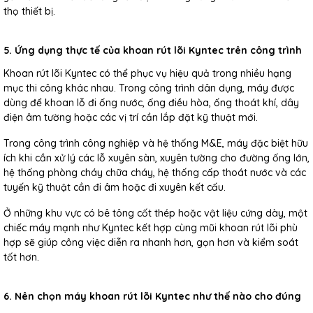
thọ thiết bị.
5. Ứng dụng thực tế của khoan rút lõi Kyntec trên công trình
Khoan rút lõi Kyntec có thể phục vụ hiệu quả trong nhiều hạng
mục thi công khác nhau. Trong công trình dân dụng, máy được
dùng để khoan lỗ đi ống nước, ống điều hòa, ống thoát khí, dây
điện âm tường hoặc các vị trí cần lắp đặt kỹ thuật mới.
Trong công trình công nghiệp và hệ thống M&E, máy đặc biệt hữu
ích khi cần xử lý các lỗ xuyên sàn, xuyên tường cho đường ống lớn,
hệ thống phòng cháy chữa cháy, hệ thống cấp thoát nước và các
tuyến kỹ thuật cần đi âm hoặc đi xuyên kết cấu.
Ở những khu vực có bê tông cốt thép hoặc vật liệu cứng dày, một
chiếc máy mạnh như Kyntec kết hợp cùng mũi khoan rút lõi phù
hợp sẽ giúp công việc diễn ra nhanh hơn, gọn hơn và kiểm soát
tốt hơn.
6. Nên chọn máy khoan rút lõi Kyntec như thế nào cho đúng