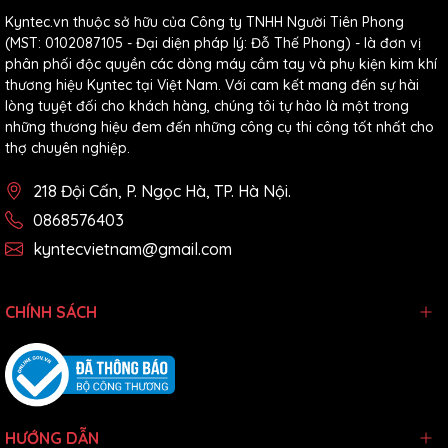
Kyntec.vn thuộc sở hữu của Công ty TNHH Người Tiên Phong
(MST: 0102087105 - Đại diện pháp lý: Đỗ Thế Phong) - là đơn vị
phân phối độc quyền các dòng máy cầm tay và phụ kiện kim khí
thương hiệu Kyntec tại Việt Nam. Với cam kết mang đến sự hài
lòng tuyệt đối cho khách hàng, chúng tôi tự hào là một trong
những thương hiệu đem đến những công cụ thi công tốt nhất cho
thợ chuyên nghiệp.
218 Đội Cấn, P. Ngọc Hà, TP. Hà Nội.
0868576403
kyntecvietnam@gmail.com
CHÍNH SÁCH
HƯỚNG DẪN