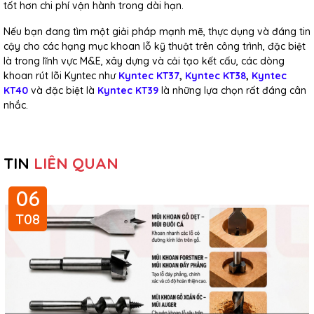
tốt hơn chi phí vận hành trong dài hạn.
Nếu bạn đang tìm một giải pháp mạnh mẽ, thực dụng và đáng tin
cậy cho các hạng mục khoan lỗ kỹ thuật trên công trình, đặc biệt
là trong lĩnh vực M&E, xây dựng và cải tạo kết cấu, các dòng
khoan rút lõi Kyntec như
Kyntec KT37
,
Kyntec KT38
,
Kyntec
KT40
và đặc biệt là
Kyntec KT39
là những lựa chọn rất đáng cân
nhắc.
TIN
LIÊN QUAN
06
T08