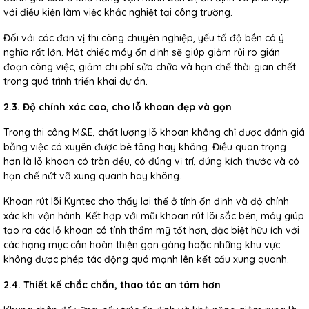
với điều kiện làm việc khắc nghiệt tại công trường.
Đối với các đơn vị thi công chuyên nghiệp, yếu tố độ bền có ý
nghĩa rất lớn. Một chiếc máy ổn định sẽ giúp giảm rủi ro gián
đoạn công việc, giảm chi phí sửa chữa và hạn chế thời gian chết
trong quá trình triển khai dự án.
2.3. Độ chính xác cao, cho lỗ khoan đẹp và gọn
Trong thi công M&E, chất lượng lỗ khoan không chỉ được đánh giá
bằng việc có xuyên được bê tông hay không. Điều quan trọng
hơn là lỗ khoan có tròn đều, có đúng vị trí, đúng kích thước và có
hạn chế nứt vỡ xung quanh hay không.
Khoan rút lõi Kyntec cho thấy lợi thế ở tính ổn định và độ chính
xác khi vận hành. Kết hợp với mũi khoan rút lõi sắc bén, máy giúp
tạo ra các lỗ khoan có tính thẩm mỹ tốt hơn, đặc biệt hữu ích với
các hạng mục cần hoàn thiện gọn gàng hoặc những khu vực
không được phép tác động quá mạnh lên kết cấu xung quanh.
2.4. Thiết kế chắc chắn, thao tác an tâm hơn