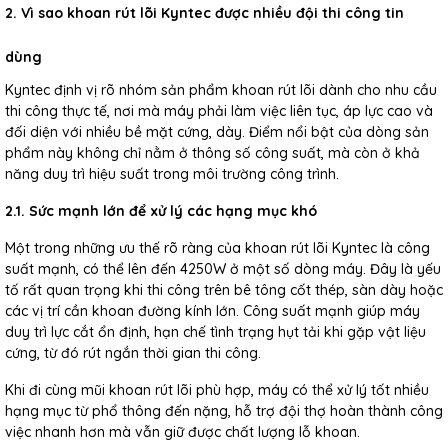
2. Vì sao khoan rút lõi Kyntec được nhiều đội thi công tin
dùng
Kyntec định vị rõ nhóm sản phẩm khoan rút lõi dành cho nhu cầu
thi công thực tế, nơi mà máy phải làm việc liên tục, áp lực cao và
đối diện với nhiều bề mặt cứng, dày. Điểm nổi bật của dòng sản
phẩm này không chỉ nằm ở thông số công suất, mà còn ở khả
năng duy trì hiệu suất trong môi trường công trình.
2.1. Sức mạnh lớn để xử lý các hạng mục khó
Một trong những ưu thế rõ ràng của khoan rút lõi Kyntec là công
suất mạnh, có thể lên đến 4250W ở một số dòng máy. Đây là yếu
tố rất quan trọng khi thi công trên bê tông cốt thép, sàn dày hoặc
các vị trí cần khoan đường kính lớn. Công suất mạnh giúp máy
duy trì lực cắt ổn định, hạn chế tình trạng hụt tải khi gặp vật liệu
cứng, từ đó rút ngắn thời gian thi công.
Khi đi cùng mũi khoan rút lõi phù hợp, máy có thể xử lý tốt nhiều
hạng mục từ phổ thông đến nặng, hỗ trợ đội thợ hoàn thành công
việc nhanh hơn mà vẫn giữ được chất lượng lỗ khoan.