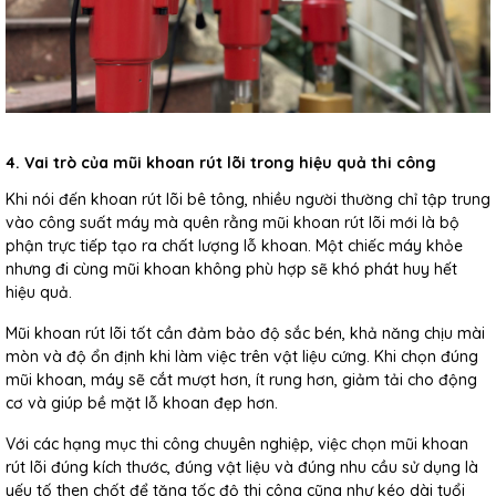
4. Vai trò của mũi khoan rút lõi trong hiệu quả thi công
Khi nói đến khoan rút lõi bê tông, nhiều người thường chỉ tập trung
vào công suất máy mà quên rằng mũi khoan rút lõi mới là bộ
phận trực tiếp tạo ra chất lượng lỗ khoan. Một chiếc máy khỏe
nhưng đi cùng mũi khoan không phù hợp sẽ khó phát huy hết
hiệu quả.
Mũi khoan rút lõi tốt cần đảm bảo độ sắc bén, khả năng chịu mài
mòn và độ ổn định khi làm việc trên vật liệu cứng. Khi chọn đúng
mũi khoan, máy sẽ cắt mượt hơn, ít rung hơn, giảm tải cho động
cơ và giúp bề mặt lỗ khoan đẹp hơn.
Với các hạng mục thi công chuyên nghiệp, việc chọn mũi khoan
rút lõi đúng kích thước, đúng vật liệu và đúng nhu cầu sử dụng là
yếu tố then chốt để tăng tốc độ thi công cũng như kéo dài tuổi