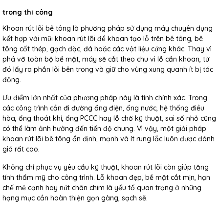
trong thi công
Khoan rút lõi bê tông là phương pháp sử dụng máy chuyên dụng
kết hợp với mũi khoan rút lõi để khoan tạo lỗ trên bê tông, bê
tông cốt thép, gạch đặc, đá hoặc các vật liệu cứng khác. Thay vì
phá vỡ toàn bộ bề mặt, máy sẽ cắt theo chu vi lỗ cần khoan, từ
đó lấy ra phần lõi bên trong và giữ cho vùng xung quanh ít bị tác
động.
Ưu điểm lớn nhất của phương pháp này là tính chính xác. Trong
các công trình cần đi đường ống điện, ống nước, hệ thống điều
hòa, ống thoát khí, ống PCCC hay lỗ chờ kỹ thuật, sai số nhỏ cũng
có thể làm ảnh hưởng đến tiến độ chung. Vì vậy, một giải pháp
khoan rút lõi bê tông ổn định, mạnh và ít rung lắc luôn được đánh
giá rất cao.
Không chỉ phục vụ yêu cầu kỹ thuật, khoan rút lõi còn giúp tăng
tính thẩm mỹ cho công trình. Lỗ khoan đẹp, bề mặt cắt mịn, hạn
chế mẻ cạnh hay nứt chân chim là yếu tố quan trọng ở những
hạng mục cần hoàn thiện gọn gàng, sạch sẽ.