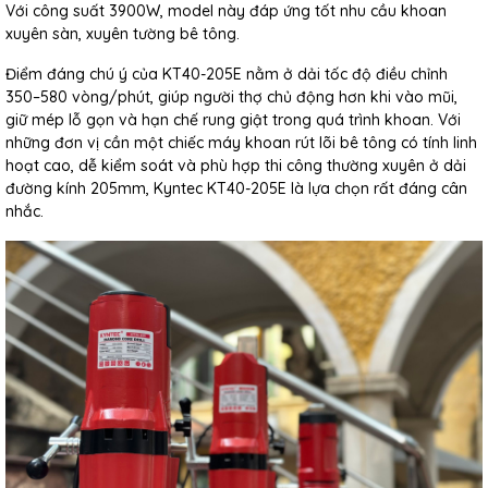
Với công suất 3900W, model này đáp ứng tốt nhu cầu khoan
xuyên sàn, xuyên tường bê tông.
Điểm đáng chú ý của KT40-205E nằm ở dải tốc độ điều chỉnh
350–580 vòng/phút, giúp người thợ chủ động hơn khi vào mũi,
giữ mép lỗ gọn và hạn chế rung giật trong quá trình khoan. Với
những đơn vị cần một chiếc máy khoan rút lõi bê tông có tính linh
hoạt cao, dễ kiểm soát và phù hợp thi công thường xuyên ở dải
đường kính 205mm, Kyntec KT40-205E là lựa chọn rất đáng cân
nhắc.