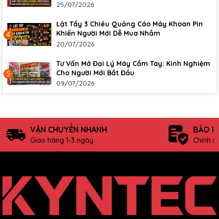
25/07/2026
Lật Tẩy 3 Chiêu Quảng Cáo Máy Khoan Pin
Khiến Người Mới Dễ Mua Nhầm
4
20/07/2026
Tư Vấn Mở Đại Lý Máy Cầm Tay: Kinh Nghiệm
Cho Người Mới Bắt Đầu
5
09/07/2026
VẬN CHUYỂN NHANH
BẢO H
Giao hàng 1-3 ngày
Chính s