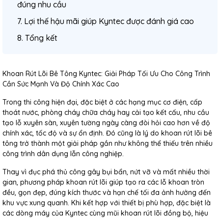
đúng nhu cầu
7. Lợi thế hậu mãi giúp Kyntec được đánh giá cao
8. Tổng kết
Khoan Rút Lõi Bê Tông Kyntec: Giải Pháp Tối Ưu Cho Công Trình
Cần Sức Mạnh Và Độ Chính Xác Cao
Trong thi công hiện đại, đặc biệt ở các hạng mục cơ điện, cấp
thoát nước, phòng cháy chữa cháy hay cải tạo kết cấu, nhu cầu
tạo lỗ xuyên sàn, xuyên tường ngày càng đòi hỏi cao hơn về độ
chính xác, tốc độ và sự ổn định. Đó cũng là lý do khoan rút lõi bê
tông trở thành một giải pháp gần như không thể thiếu trên nhiều
công trình dân dụng lẫn công nghiệp.
Thay vì đục phá thủ công gây bụi bẩn, nứt vỡ và mất nhiều thời
gian, phương pháp khoan rút lõi giúp tạo ra các lỗ khoan tròn
đều, gọn đẹp, đúng kích thước và hạn chế tối đa ảnh hưởng đến
khu vực xung quanh. Khi kết hợp với thiết bị phù hợp, đặc biệt là
các dòng máy của Kyntec cùng mũi khoan rút lõi đồng bộ, hiệu