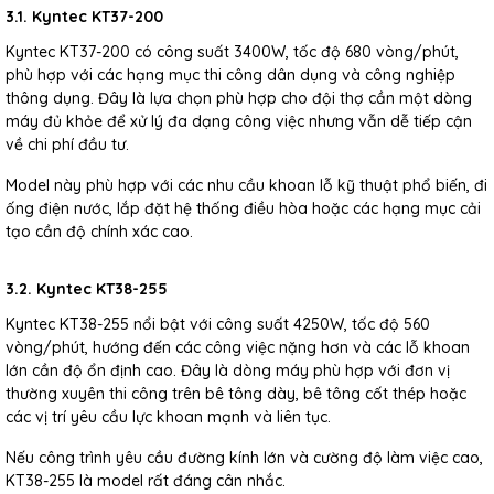
3.1. Kyntec KT37-200
Kyntec KT37-200 có công suất 3400W, tốc độ 680 vòng/phút,
phù hợp với các hạng mục thi công dân dụng và công nghiệp
thông dụng. Đây là lựa chọn phù hợp cho đội thợ cần một dòng
máy đủ khỏe để xử lý đa dạng công việc nhưng vẫn dễ tiếp cận
về chi phí đầu tư.
Model này phù hợp với các nhu cầu khoan lỗ kỹ thuật phổ biến, đi
ống điện nước, lắp đặt hệ thống điều hòa hoặc các hạng mục cải
tạo cần độ chính xác cao.
3.2. Kyntec KT38-255
Kyntec KT38-255 nổi bật với công suất 4250W, tốc độ 560
vòng/phút, hướng đến các công việc nặng hơn và các lỗ khoan
lớn cần độ ổn định cao. Đây là dòng máy phù hợp với đơn vị
thường xuyên thi công trên bê tông dày, bê tông cốt thép hoặc
các vị trí yêu cầu lực khoan mạnh và liên tục.
Nếu công trình yêu cầu đường kính lớn và cường độ làm việc cao,
KT38-255 là model rất đáng cân nhắc.