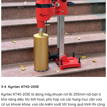
3.4. Kyntec KT40-205E
Kyntec KT40-205E là dòng máy khoan rút lõi 205mm nổi bật ở
khả năng điều tốc linh hoạt, phù hợp với các hạng mục cần vừa
có lực khoan khỏe, vừa cần kiểm soát tốt trong quá trình thi công.