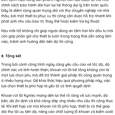
chính sách bảo hành dài hạn tại hệ thống đại lý trên toàn quốc.
Đây là điểm cộng quan trọng đối với thợ chuyên nghiệp và nhà
thầu, bởi một thiết bị phục vụ thi công cần được hỗ trợ nhanh khi
phát sinh nhu cầu bảo trì, thay thế hoặc kiểm tra kỹ thuật.
Hậu mãi tốt không chỉ giúp người dùng an tâm hơn khi đầu tư mà
còn góp phần giữ cho thiết bị luôn trong trạng thái sẵn sàng làm
việc, tránh ảnh hưởng đến tiến độ thi công.
8. Tổng kết
Trong bối cảnh công trình ngày càng yêu cầu cao về tốc độ, độ
chính xác và tính hoàn thiện, khoan rút lõi bê tông không còn là
một lựa chọn phụ mà đã trở thành giải pháp thi công quan trọng
ở nhiều hạng mục. Để khai thác hiệu quả phương pháp này, việc
lựa chọn thiết bị phù hợp là yếu tố có tính quyết định.
Khoan rút lõi Kyntec mang đến lợi thế rõ ràng về sức mạnh, độ
bền, độ ổn định và khả năng đáp ứng nhiều nhu cầu thi công thực
tế. Khi kết hợp với mũi khoan rút lõi phù hợp, thiết bị có thể giúp
đội thợ tối ưu tiến độ, nâng cao chất lượng lỗ khoan và kiểm soát