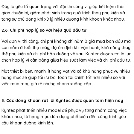
Đây là yếu tố quan trọng với đội thi công vì giúp tiết kiệm thời
gian chuẩn bị, giảm phát sinh trong quá trình thay phụ kiện và
tăng sự chủ động khi xử lý nhiều đường kính khoan khác nhau.
2.6. Chi phí hợp lý so với hiệu quả đầu tư
Với đơn vị thi công, chi phí không chỉ nằm ở giá mua ban đầu mà
còn nằm ở tuổi thọ máy, độ ổn định khi vận hành, khả năng thay
thế phụ kiện và chi phí bảo dưỡng về sau. Kyntec được xem là lựa
chọn hợp lý vì cân bằng giữa hiệu suất làm việc và chi phí đầu tư.
Một thiết bị bền, mạnh, ít hỏng vặt và có khả năng phục vụ nhiều
hạng mục sẽ giúp tối ưu bài toán tài chính tốt hơn nhiều so với
việc mua máy giá rẻ nhưng nhanh xuống cấp.
3. Các dòng khoan rút lõi Kyntec được quan tâm hiện nay
Kyntec phát triển nhiều model để phục vụ từng nhóm công việc
khác nhau, từ hạng mục dân dụng phổ biến đến công trình yêu
cầu khoan đường kính lớn.