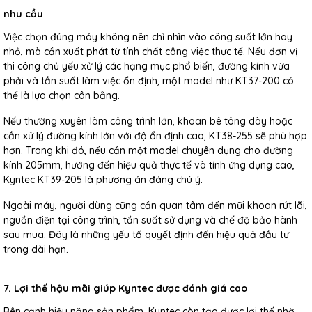
nhu cầu
Việc chọn đúng máy không nên chỉ nhìn vào công suất lớn hay
nhỏ, mà cần xuất phát từ tính chất công việc thực tế. Nếu đơn vị
thi công chủ yếu xử lý các hạng mục phổ biến, đường kính vừa
phải và tần suất làm việc ổn định, một model như KT37-200 có
thể là lựa chọn cân bằng.
Nếu thường xuyên làm công trình lớn, khoan bê tông dày hoặc
cần xử lý đường kính lớn với độ ổn định cao, KT38-255 sẽ phù hợp
hơn. Trong khi đó, nếu cần một model chuyên dụng cho đường
kính 205mm, hướng đến hiệu quả thực tế và tính ứng dụng cao,
Kyntec KT39-205 là phương án đáng chú ý.
Ngoài máy, người dùng cũng cần quan tâm đến mũi khoan rút lõi,
nguồn điện tại công trình, tần suất sử dụng và chế độ bảo hành
sau mua. Đây là những yếu tố quyết định đến hiệu quả đầu tư
trong dài hạn.
7. Lợi thế hậu mãi giúp Kyntec được đánh giá cao
Bên cạnh hiệu năng sản phẩm, Kyntec còn tạo được lợi thế nhờ