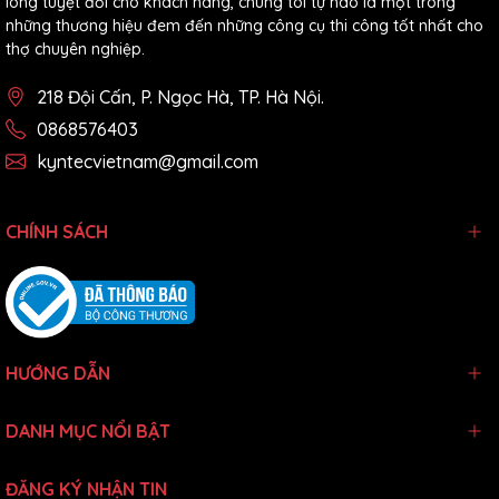
lòng tuyệt đối cho khách hàng, chúng tôi tự hào là một trong
những thương hiệu đem đến những công cụ thi công tốt nhất cho
thợ chuyên nghiệp.
218 Đội Cấn, P. Ngọc Hà, TP. Hà Nội.
0868576403
kyntecvietnam@gmail.com
CHÍNH SÁCH
HƯỚNG DẪN
DANH MỤC NỔI BẬT
ĐĂNG KÝ NHẬN TIN