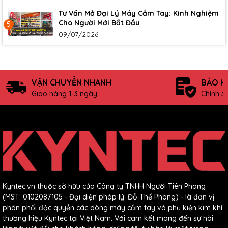
Tư Vấn Mở Đại Lý Máy Cầm Tay: Kinh Nghiệm
Cho Người Mới Bắt Đầu
5
09/07/2026
VẬN CHUYỂN NHANH
BẢO H
Giao hàng 1-3 ngày
Chính s
Kyntec.vn thuộc sở hữu của Công ty TNHH Người Tiên Phong
(MST: 0102087105 - Đại diện pháp lý: Đỗ Thế Phong) - là đơn vị
phân phối độc quyền các dòng máy cầm tay và phụ kiện kim khí
thương hiệu Kyntec tại Việt Nam. Với cam kết mang đến sự hài