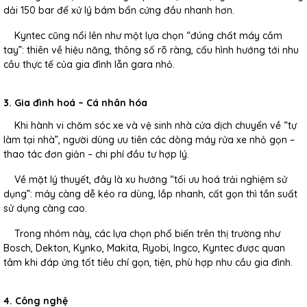
dải 150 bar để xử lý bám bẩn cứng đầu nhanh hơn.
Kyntec cũng nổi lên như một lựa chọn “đúng chất máy cầm
tay”: thiên về hiệu năng, thông số rõ ràng, cấu hình hướng tới nhu
cầu thực tế của gia đình lẫn gara nhỏ.
3. Gia đình hoá – Cá nhân hóa
Khi hành vi chăm sóc xe và vệ sinh nhà cửa dịch chuyển về “tự
làm tại nhà”, người dùng ưu tiên các dòng máy rửa xe nhỏ gọn –
thao tác đơn giản – chi phí đầu tư hợp lý.
Về mặt lý thuyết, đây là xu hướng “tối ưu hoá trải nghiệm sử
dụng”: máy càng dễ kéo ra dùng, lắp nhanh, cất gọn thì tần suất
sử dụng càng cao.
Trong nhóm này, các lựa chọn phổ biến trên thị trường như
Bosch, Dekton, Kynko, Makita, Ryobi, Ingco, Kyntec được quan
tâm khi đáp ứng tốt tiêu chí gọn, tiện, phù hợp nhu cầu gia đình.
4. Công nghệ