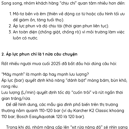
Song song, nhóm khách hàng “chịu chi” quan tâm nhiều hơn đến:
Mô-tơ bền và êm (thiên về động cơ từ hoặc cấu hình tối ưu
để giảm ồn, tăng tuổi thọ).
Áp lực phun và độ chịu tải (thời gian phun liên tục).
An toàn điện (chống giật, chống rò) vì môi trường làm việc
luôn có nước.
2. Áp lực phun chỉ là 1 nửa câu chuyện
Rất nhiều người mua cuối 2025 đã bắt đầu hỏi đúng câu hỏi:
“Máy mạnh” là mạnh áp hay mạnh lưu lượng?
Áp lực (bar) quyết định khả năng “đánh bật” mảng bám, bùn khô,
rong rêu.
Lưu lượng (L/min) quyết định tốc độ “cuốn trôi” và rút ngắn thời
gian tráng/rửa.
Để dễ hình dung, các mẫu gia đình phổ biến trên thị trường
thường nằm quanh 110–120 bar (ví dụ Karcher K2 Classic khoảng
110 bar; Bosch EasyAquatak 120 là 120 bar).
Trong khi đó, nhóm nâng cấp lên “xịt rửa nặng đô” sẽ nhìn sang