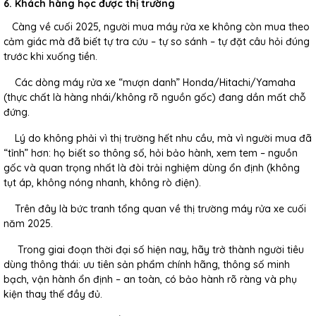
6. Khách hàng học được thị trường
Càng về cuối 2025, người mua máy rửa xe không còn mua theo
cảm giác mà đã biết tự tra cứu – tự so sánh – tự đặt câu hỏi đúng
trước khi xuống tiền.
Các dòng máy rửa xe “mượn danh” Honda/Hitachi/Yamaha
(thực chất là hàng nhái/không rõ nguồn gốc) đang dần mất chỗ
đứng.
Lý do không phải vì thị trường hết nhu cầu, mà vì người mua đã
“tỉnh” hơn: họ biết so thông số, hỏi bảo hành, xem tem – nguồn
gốc và quan trọng nhất là đòi trải nghiệm dùng ổn định (không
tụt áp, không nóng nhanh, không rò điện).
Trên đây là bức tranh tổng quan về thị trường máy rửa xe cuối
năm 2025.
Trong giai đoạn thời đại số hiện nay, hãy trở thành người tiêu
dùng thông thái: ưu tiên sản phẩm chính hãng, thông số minh
bạch, vận hành ổn định – an toàn, có bảo hành rõ ràng và phụ
kiện thay thế đầy đủ.