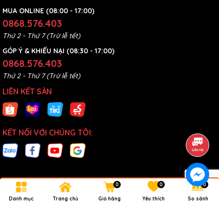
MUA ONLINE (08:00 - 17:00)
0868.576.403
Thứ 2 - Thứ 7 (Trừ lễ tết)
GÓP Ý & KHIẾU NẠI (08:30 - 17:00)
0868.576.403
Thứ 2 - Thứ 7 (Trừ lễ tết)
LIÊN KẾT SÀN
KẾT NỐI VỚI CHÚNG TÔI:
0
0
0
Bản quyền thuộc về
Kyntec Power Tools
.
Danh mục
Trang chủ
Giỏ hàng
Yêu thích
So sánh
Cung cấp bởi
Sapo