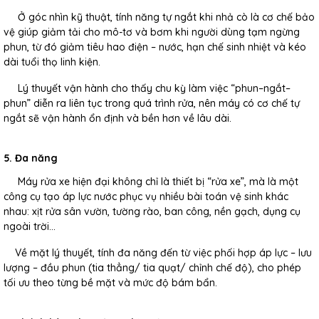
Ở góc nhìn kỹ thuật, tính năng tự ngắt khi nhả cò là cơ chế bảo
vệ giúp giảm tải cho mô-tơ và bơm khi người dùng tạm ngừng
phun, từ đó giảm tiêu hao điện – nước, hạn chế sinh nhiệt và kéo
dài tuổi thọ linh kiện.
Lý thuyết vận hành cho thấy chu kỳ làm việc “phun–ngắt–
phun” diễn ra liên tục trong quá trình rửa, nên máy có cơ chế tự
ngắt sẽ vận hành ổn định và bền hơn về lâu dài.
5. Đa năng
Máy rửa xe hiện đại không chỉ là thiết bị “rửa xe”, mà là một
công cụ tạo áp lực nước phục vụ nhiều bài toán vệ sinh khác
nhau: xịt rửa sân vườn, tường rào, ban công, nền gạch, dụng cụ
ngoài trời…
Về mặt lý thuyết, tính đa năng đến từ việc phối hợp áp lực – lưu
lượng – đầu phun (tia thẳng/ tia quạt/ chỉnh chế độ), cho phép
tối ưu theo từng bề mặt và mức độ bám bẩn.