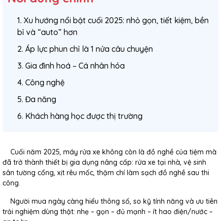
1. Xu hướng nổi bật cuối 2025: nhỏ gọn, tiết kiệm, bền
bỉ và “auto” hơn
2. Áp lực phun chỉ là 1 nửa câu chuyện
3. Gia đình hoá – Cá nhân hóa
4. Công nghệ
5. Đa năng
6. Khách hàng học được thị trường
Cuối năm 2025, máy rửa xe không còn là đồ nghề của tiệm mà
đã trở thành thiết bị gia dụng nâng cấp: rửa xe tại nhà, vệ sinh
sân tường cổng, xịt rêu mốc, thậm chí làm sạch đồ nghề sau thi
công.
Người mua ngày càng hiểu thông số, so kỹ tính năng và ưu tiên
trải nghiệm dùng thật: nhẹ – gọn – đủ mạnh – ít hao điện/nước –