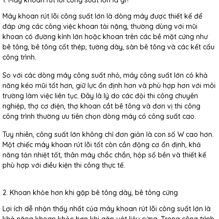
1. Máy khoan rút lõi công suất lớn là gì?
Máy khoan rút lõi công suất lớn là dòng máy được thiết kế để
đáp ứng các công việc khoan tải nặng, thường dùng với mũi
khoan có đường kính lớn hoặc khoan trên các bề mặt cứng như
bê tông, bê tông cốt thép, tường dày, sàn bê tông và các kết cấu
công trình.
So với các dòng máy công suất nhỏ, máy công suất lớn có khả
năng kéo mũi tốt hơn, giữ lực ổn định hơn và phù hợp hơn với môi
trường làm việc liên tục. Đây là lý do các đội thi công chuyên
nghiệp, thợ cơ điện, thợ khoan cắt bê tông và đơn vị thi công
công trình thường ưu tiên chọn dòng máy có công suất cao.
Tuy nhiên, công suất lớn không chỉ đơn giản là con số W cao hơn.
Một chiếc máy khoan rút lõi tốt còn cần động cơ ổn định, khả
năng tản nhiệt tốt, thân máy chắc chắn, hộp số bền và thiết kế
phù hợp với điều kiện thi công thực tế.
2. Khoan khỏe hơn khi gặp bê tông dày, bê tông cứng
Lợi ích dễ nhận thấy nhất của máy khoan rút lõi công suất lớn là