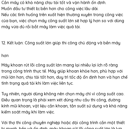
Cần máy có khả năng chịu tải tốt và vận hành ổn định.
Muốn đầu tư thiết bị bền hơn cho công việc lâu dài.
Nếu các tình huống trên xuất hiện thường xuyên trong công việc
của bạn, việc chọn máy công suất lớn sẽ hợp lý hơn so với dùng
máy vừa đủ rồi bắt máy làm việc quá tải.
12. Kết luận: Công suất lớn giúp thi công chủ động và bền máy
hơn
Máy khoan rút lõi công suất lớn mang lại nhiều lợi ích rõ ràng
trong công trình thực tế. Máy giúp khoan khỏe hơn, phù hợp với
mũi lớn hơn, chịu tải tốt hơn, duy trì tốc độ ổn định hơn và hạn chế
tình trạng quá tải khi làm việc liên tục.
Tuy nhiên, người dùng không nên chọn máy chỉ vì công suất cao.
Điều quan trọng là phải xem xét đúng nhu cầu thi công, đường
kính mũi khoan, vật liệu cần khoan, tần suất sử dụng và khả năng
kiểm soát máy khi làm việc.
Với thợ thi công chuyên nghiệp hoặc đội công trình cần một thiết
bị mạnh, bền và ổn định, máy khoan rút lõi công suất lớn là lựa