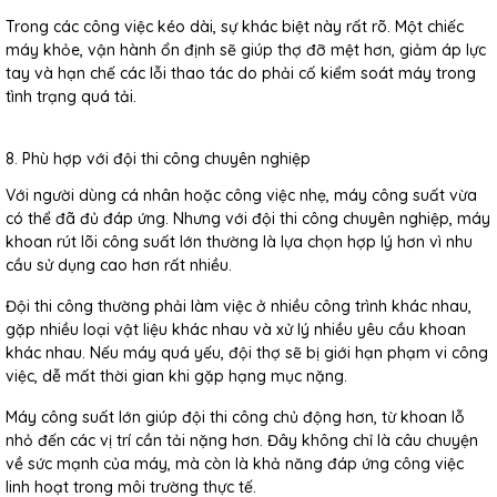
Trong các công việc kéo dài, sự khác biệt này rất rõ. Một chiếc
máy khỏe, vận hành ổn định sẽ giúp thợ đỡ mệt hơn, giảm áp lực
tay và hạn chế các lỗi thao tác do phải cố kiểm soát máy trong
tình trạng quá tải.
8. Phù hợp với đội thi công chuyên nghiệp
Với người dùng cá nhân hoặc công việc nhẹ, máy công suất vừa
có thể đã đủ đáp ứng. Nhưng với đội thi công chuyên nghiệp, máy
khoan rút lõi công suất lớn thường là lựa chọn hợp lý hơn vì nhu
cầu sử dụng cao hơn rất nhiều.
Đội thi công thường phải làm việc ở nhiều công trình khác nhau,
gặp nhiều loại vật liệu khác nhau và xử lý nhiều yêu cầu khoan
khác nhau. Nếu máy quá yếu, đội thợ sẽ bị giới hạn phạm vi công
việc, dễ mất thời gian khi gặp hạng mục nặng.
Máy công suất lớn giúp đội thi công chủ động hơn, từ khoan lỗ
nhỏ đến các vị trí cần tải nặng hơn. Đây không chỉ là câu chuyện
về sức mạnh của máy, mà còn là khả năng đáp ứng công việc
linh hoạt trong môi trường thực tế.