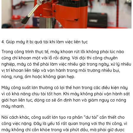
4. Giúp máy ít bị quá tải khi làm việc liên tục
Trong công trình thực tế, máy khoan rút lõi không phải lúc nào
cũng chỉ khoan một vài lỗ rồi dừng. Với đội thi công chuyên
nghiệp, máy có thể phải làm việc nhiều giờ trong ngày, xử lý nhiều
vị trí khoan liên tiếp và vận hành trong môi trường nhiều bụi,
nóng, rung, ẩm hoặc không gian hẹp.
Máy công suất lớn thường có lợi thế hơn trong các điều kiện này
vì có khả năng chịu tải tốt hơn. Khi máy không phải vận hành sát
giới hạn liên tục, động cơ sẽ ổn định hơn và giảm nguy cơ nóng
máy nhanh.
Nói cách khác, công suất lớn tạo ra phần “dư tải” cần thiết cho
công việc nặng. Đây là yếu tố rất quan trọng với thợ thi công, vì
máy không chỉ cần khỏe trong vài phút đầu, mà phải giữ được