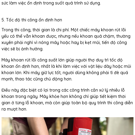
sức làm việc ổn định trong suốt quá trình sử dụng.
5. Tốc độ thi công ổn định hơn
Trong thi công, thời gian là chi phí. Một chiếc máy khoan rút lõi
yếu có thể vẫn khoan được, nhưng nếu khoan quá chậm, thường
xuyên phải nghỉ vì nóng máy hoặc hay bị kẹt mũi, tiến độ công
việc sẽ bị ảnh hưởng.
Máy khoan rút lõi công suất lớn giúp người thợ duy trì tốc độ
khoan ổn định hơn, nhất là khi làm việc với vật liệu dày hoặc mũi
khoan lớn. Khi máy giữ lực tốt, người dùng không phải tì đè quá
mạnh, thao tác cũng chủ động hơn.
Điều này đặc biệt có lợi trong các công trình cần xử lý nhiều lỗ
khoan trong ngày. Máy khỏe hơn không chỉ giúp tiết kiệm thời
gian ở từng lỗ khoan, mà còn giúp toàn bộ quy trình thi công diễn
ra mượt hơn.