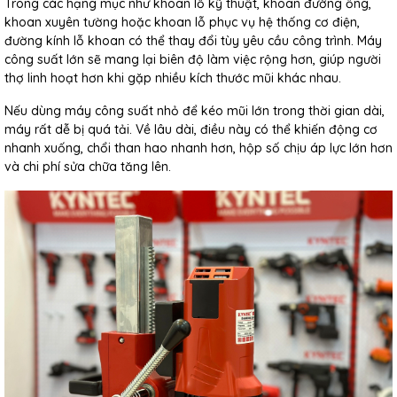
Trong các hạng mục như khoan lỗ kỹ thuật, khoan đường ống,
khoan xuyên tường hoặc khoan lỗ phục vụ hệ thống cơ điện,
đường kính lỗ khoan có thể thay đổi tùy yêu cầu công trình. Máy
công suất lớn sẽ mang lại biên độ làm việc rộng hơn, giúp người
thợ linh hoạt hơn khi gặp nhiều kích thước mũi khác nhau.
Nếu dùng máy công suất nhỏ để kéo mũi lớn trong thời gian dài,
máy rất dễ bị quá tải. Về lâu dài, điều này có thể khiến động cơ
nhanh xuống, chổi than hao nhanh hơn, hộp số chịu áp lực lớn hơn
và chi phí sửa chữa tăng lên.