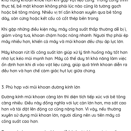
khả năng khoan khỏe hơn khi gặp vật liệu cứng. Trong công trình
thực tế, bề mặt khoan không phải lúc nào cũng là tường gạch
hoặc bê tông mỏng. Nhiều vị trí cần khoan xuyên qua bê tông
dày, sàn cứng hoặc kết cấu có cốt thép bên trong.
Khi gặp những điều kiện này, máy công suất thấp thường dễ bị ì,
giảm vòng tua, khoan chậm hoặc nóng nhanh. Người thợ phải ép
máy nhiều hơn, khiến cả máy và mũi khoan đều chịu áp lực lớn.
Máy khoan rút lõi công suất lớn giúp xử lý tình huống này tốt hơn
nhờ lực kéo mũi mạnh hơn. Máy có thể duy trì khả năng làm việc
ổn định hơn khi đi vào vật liệu cứng, giúp quá trình khoan diễn ra
đều hơn và hạn chế cảm giác hụt lực giữa chừng.
3. Phù hợp với mũi khoan đường kính lớn
Đường kính mũi khoan càng lớn thì diện tích tiếp xúc với bê tông
càng nhiều. Điều này đồng nghĩa với lực cản lớn hơn, ma sát cao
hơn và tải đặt lên động cơ cũng nặng hơn. Vì vậy, nếu thường
xuyên sử dụng mũi khoan lớn, người dùng nên ưu tiên máy có
công suất cao hơn.